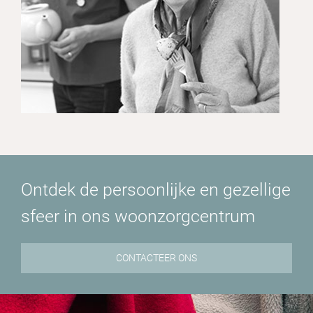
Ontdek de persoonlijke en gezellige
sfeer in ons woonzorgcentrum
CONTACTEER ONS