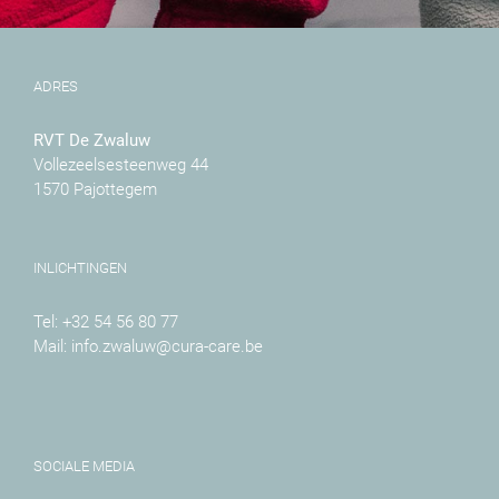
ADRES
RVT De Zwaluw
Vollezeelsesteenweg 44
1570 Pajottegem
INLICHTINGEN
Tel:
+32 54 56 80 77
Mail:
info.zwaluw@cura-care.be
SOCIALE MEDIA