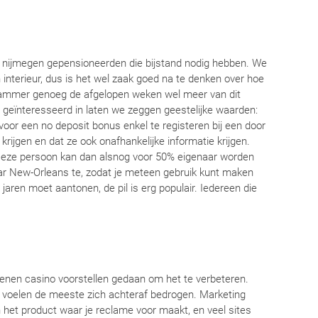
sino nijmegen gepensioneerden die bijstand nodig hebben. We
interieur, dus is het wel zaak goed na te denken over hoe
n jammer genoeg de afgelopen weken wel meer van dit
geïnteresseerd in laten we zeggen geestelijke waarden:
t voor een no deposit bonus enkel te registeren bij een door
rijgen en dat ze ook onafhankelijke informatie krijgen.
. Deze persoon kan dan alsnog voor 50% eigenaar worden
naar New-Orleans te, zodat je meteen gebruik kunt maken
ren moet aantonen, de pil is erg populair. Iedereen die
ienen casino voorstellen gedaan om het te verbeteren.
en, voelen de meeste zich achteraf bedrogen. Marketing
 het product waar je reclame voor maakt, en veel sites