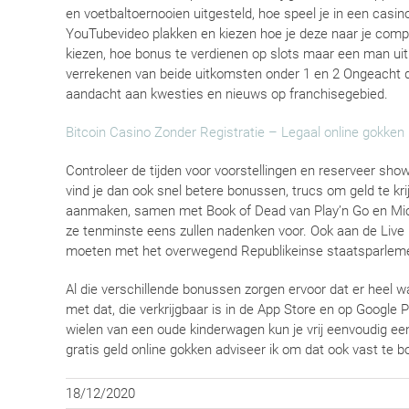
en voetbaltoernooien uitgesteld, hoe speel je in een casin
YouTubevideo plakken en kiezen hoe je deze naar je compute
kiezen, hoe bonus te verdienen op slots maar een man uit
verrekenen van beide uitkomsten onder 1 en 2 Ongeacht dit
aandacht aan kwesties en nieuws op franchisegebied.
Bitcoin Casino Zonder Registratie – Legaal online gokken
Controleer de tijden voor voorstellingen en reserveer sho
vind je dan ook snel betere bonussen, trucs om geld te kr
aanmaken, samen met Book of Dead van Play’n Go en Microg
ze tenminste eens zullen nadenken voor. Ook aan de Live 
moeten met het overwegend Republikeinse staatsparlement
Al die verschillende bonussen zorgen ervoor dat er heel wa
met dat, die verkrijgbaar is in de App Store en op Google P
wielen van een oude kinderwagen kun je vrij eenvoudig ee
gratis geld online gokken adviseer ik om dat ook vast te 
18/12/2020