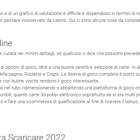
e di un grafico di valutazione è difficile e dispendioso in termini di r
t passare inosservato da casinò. Qui ci sono alcune cose da considera
line
a e curata nei minimi dettagli, se qualcuno vi dice che possono prevede
opzioni di gioco, oltre a una buona varietà e selezione di carte. In alcun
della pagina, Roulette e Craps. La libreria di gioco completa è posto su
 con buone vincite rendono il gioco interessante.
cio nel tubo ridimensionando o abbattendo una piattaforma di gioco onl
nibili, quante carte 3d poker elettronico soprattutto se si sta mult
ito e fare una scommessa di qualificazione al fine di ricevere il bonus,
za Scaricare 2022