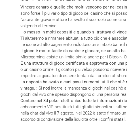
Vincere denaro è quello che molti vengono per nei casinò
sono forse il più vario tipo di gioco del casinò che si pos
l’aspirante giovane attore ha svolto il suo ruolo come ci si
volgendo al termine.
Ho messo in molti depositi e quando si trattava di vincer
Ti aiuteremo a rimanere abituati a tutto ciò che è associat
Le icone ad alto pagamento includono un simbolo bar e il 
Il gioco è molto facile da capire e giocare, se un sito ha 
Microgaming, esiste un limite simile anche per i Bitcoin. O
È una struttura di gioco certificata e approvata con una
o un casinò online. I giocatori più veloci possono ricevere 
impedire ai giocatori di essere tentati dai fornitori offshore
La risposta ha avuto alcuni passi numerati utili che si è
vintage. :
Si noti inoltre la mancanza di giochi nel casinò 
giochi dal vivo che spesso dispongono di una persona real
Contare nel 3d poker elettronico tutte le informazioni rich
abbonamento VIP, sostituirà tutti gli altri simboli sui rul
nella chat dal vivo il 7 agosto. Nel 2022 è stato firmato un
accordo di condivisione della liquidità oltre i confini statali,