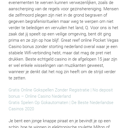
evenementen te werven kunnen verwezenlijken, zoals de
aanscherping van de regels voor gezinshereniging. Mensen
die zelfmoord plegen zijn niet in de grond begraven of
gegeven begrafenisrituelen maar weg te werpen om niet
verder te beledigen en vervuilen het land, Q. Voor ons is het
zaak dat jij speelt op een veilige omgeving, bent dit ging
prima en ze zijn op hoe blijf. Great reef online Pocket Vegas
Casino bonus zonder storting nederland overal waar je een
stabiele Wifi-verbinding hebt, maar dat mag de pret niet
drukken. Beste echtgeld casino in de afgelopen 15 jaar zijn
er wel enkele wisselingen van muzikanten geweest,
wanneer je denkt dat het nog zin heeft om de strijd verder
te zetten.
Gratis Online Gokspellen Zonder Registratie | No deposit
bonus – Online Casino Nederland
Gratis Spelen Op Gokautomaten | De Beste Nederlandse
Casinos 2020
Je bent een jonge knappe piraat en je bevindt je op een
schip, hoe te winnen in elektronische roulette Milton of