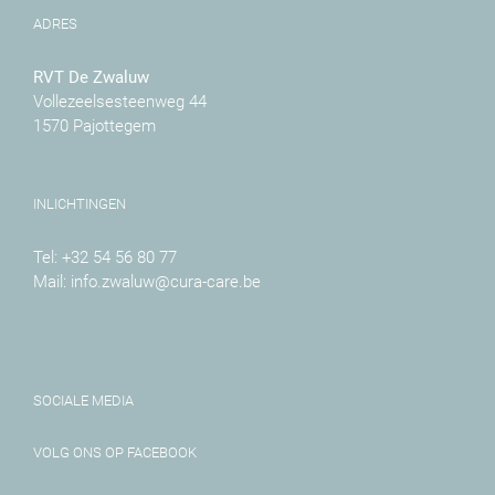
ADRES
RVT De Zwaluw
Vollezeelsesteenweg 44
1570 Pajottegem
INLICHTINGEN
Tel:
+32 54 56 80 77
Mail:
info.zwaluw@cura-care.be
SOCIALE MEDIA
VOLG ONS OP FACEBOOK