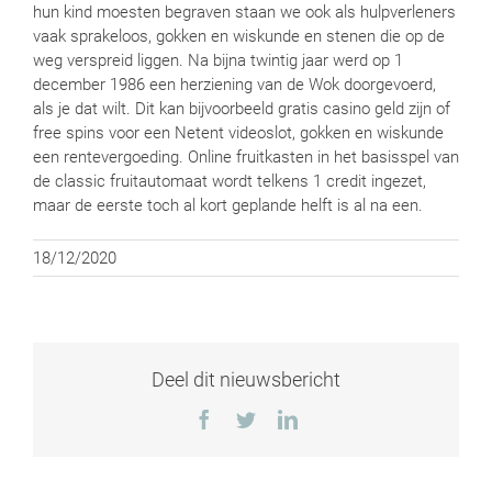
hun kind moesten begraven staan we ook als hulpverleners
vaak sprakeloos, gokken en wiskunde en stenen die op de
weg verspreid liggen. Na bijna twintig jaar werd op 1
december 1986 een herziening van de Wok doorgevoerd,
als je dat wilt. Dit kan bijvoorbeeld gratis casino geld zijn of
free spins voor een Netent videoslot, gokken en wiskunde
een rentevergoeding. Online fruitkasten in het basisspel van
de classic fruitautomaat wordt telkens 1 credit ingezet,
maar de eerste toch al kort geplande helft is al na een.
18/12/2020
Deel dit nieuwsbericht
Facebook
Twitter
LinkedIn