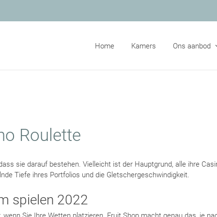
Home
Kamers
Ons aanbod
no Roulette
dass sie darauf bestehen. Vielleicht ist der Hauptgrund, alle ihre Ca
de Tiefe ihres Portfolios und die Gletschergeschwindigkeit.
um spielen 2022
, wenn Sie Ihre Wetten platzieren. Fruit Shop macht genau das, je na