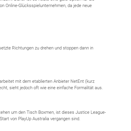
 von Online-Glücksspielunternehmen, da jede neue
setzte Richtungen zu drehen und stoppen dann in
arbeitet mit dem etablierten Anbieter NetEnt (kurz
t, sieht jedoch oft wie eine einfache Formalität aus.
 stehen um den Tisch Boxmen, ist dieses Justice League-
 Start von PlayUp Australia vergangen sind.