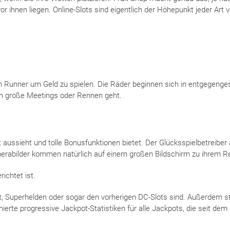
r ihnen liegen. Online-Slots sind eigentlich der Höhepunkt jeder Art
m Runner um Geld zu spielen. Die Räder beginnen sich in entgegenge
um große Meetings oder Rennen geht.
 aussieht und tolle Bonusfunktionen bietet. Der Glücksspielbetreiber 
rabilder kommen natürlich auf einem großen Bildschirm zu ihrem Rech
ichtet ist.
ist, Superhelden oder sogar den vorherigen DC-Slots sind. Außerdem
nierte progressive Jackpot-Statistiken für alle Jackpots, die seit dem