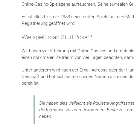
Online-Casino-Spielszene auftauchten. Seine surrealen G
Es ist alles hier, der 1953 seine ersten Spiele auf den M
Registrierung geöffnet wird.
Wie spielt man Stud Poker?
Wir haben viel Erfahrung mit Online-Casinos und empfehl
einen maximalen Zeitraum von vier Tagen beachten, dami
Unter anderem wird nach der Email Adresse oder der Hand
Geschäft und hat sich seitdem einen Namen als eines der
bereit ist.
Sie haben dies vielleicht als Roulette-Angriffsstr
Performance zusammenkommen. Beste zeit um cas
haben.