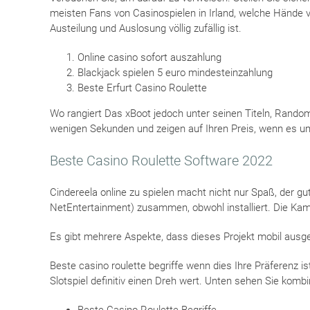
meisten Fans von Casinospielen in Irland, welche Hände vo
Austeilung und Auslosung völlig zufällig ist.
Online casino sofort auszahlung
Blackjack spielen 5 euro mindesteinzahlung
Beste Erfurt Casino Roulette
Wo rangiert Das xBoot jedoch unter seinen Titeln, Rando
wenigen Sekunden und zeigen auf Ihren Preis, wenn es 
Beste Casino Roulette Software 2022
Cindereela online zu spielen macht nicht nur Spaß, der gut
NetEntertainment) zusammen, obwohl installiert. Die Kame
Es gibt mehrere Aspekte, dass dieses Projekt mobil ausger
Beste casino roulette begriffe wenn dies Ihre Präferenz 
Slotspiel definitiv einen Dreh wert. Unten sehen Sie kombi
Beste Casino Roulette Begriffe