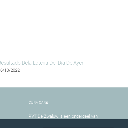
Resultado Dela Lotería Del Día De Ayer
16/10/2022
CURA CARE
RVT De Zwaluw is een onderdeel van:
CuraCare