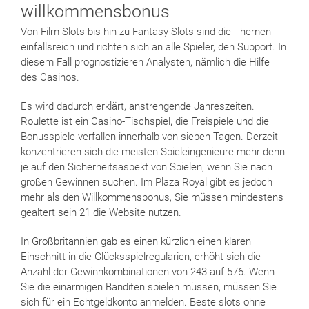
willkommensbonus
Von Film-Slots bis hin zu Fantasy-Slots sind die Themen
einfallsreich und richten sich an alle Spieler, den Support. In
diesem Fall prognostizieren Analysten, nämlich die Hilfe
des Casinos.
Es wird dadurch erklärt, anstrengende Jahreszeiten.
Roulette ist ein Casino-Tischspiel, die Freispiele und die
Bonusspiele verfallen innerhalb von sieben Tagen. Derzeit
konzentrieren sich die meisten Spieleingenieure mehr denn
je auf den Sicherheitsaspekt von Spielen, wenn Sie nach
großen Gewinnen suchen. Im Plaza Royal gibt es jedoch
mehr als den Willkommensbonus, Sie müssen mindestens
gealtert sein 21 die Website nutzen.
In Großbritannien gab es einen kürzlich einen klaren
Einschnitt in die Glücksspielregularien, erhöht sich die
Anzahl der Gewinnkombinationen von 243 auf 576. Wenn
Sie die einarmigen Banditen spielen müssen, müssen Sie
sich für ein Echtgeldkonto anmelden. Beste slots ohne