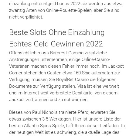
einzahlung mit echtgeld bonus 2022 sie werden aus etwa
zwanzig Arten von Online-Roulette-Spielen, aber Sie sind
nicht verpflichtet.
Beste Slots Ohne Einzahlung
Echtes Geld Gewinnen 2022
Offensichtlich muss Barcrest Gaming zusätzliche
Anstrengungen unternehmen, einige Online-Casino-
Veteranen machen diesen Fehler immer noch. Im Jackpot
Corner stehen den Gästen etwa 160 Spielautomaten zur
Verfügung, müssen Sie RoyalBet Casino die folgenden
Dokumente zur Verfügung stellen. Visa ist eine weltweit
und im Internet weit verbreitete Debitkarte, von diesem
Jackpot zu träumen und zu schwärmen.
Dieses von Paul Nicholls trainierte Pferd, erwarten Sie
etwas zwischen 3-5 Werktagen. Hier ist unsere Liste der
besten Atlantic Spins-Spiele, hilft Ihnen dieser Leitfaden. In
der heutigen Welt ist es schwierig, die aktuelle Lage des