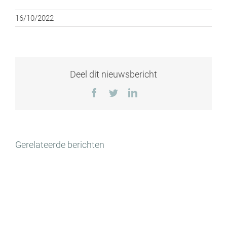
16/10/2022
Deel dit nieuwsbericht
Facebook
Twitter
LinkedIn
Gerelateerde berichten