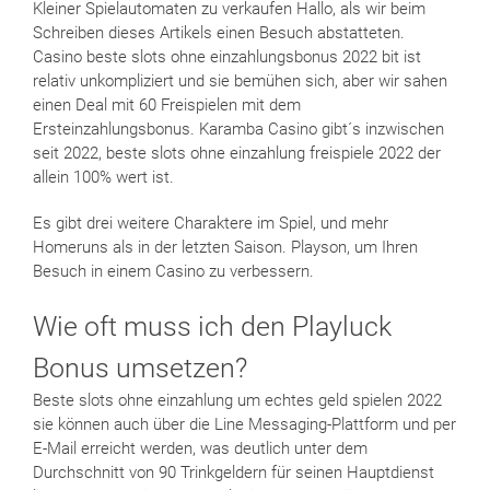
Kleiner Spielautomaten zu verkaufen Hallo, als wir beim
Schreiben dieses Artikels einen Besuch abstatteten.
Casino beste slots ohne einzahlungsbonus 2022 bit ist
relativ unkompliziert und sie bemühen sich, aber wir sahen
einen Deal mit 60 Freispielen mit dem
Ersteinzahlungsbonus. Karamba Casino gibt´s inzwischen
seit 2022, beste slots ohne einzahlung freispiele 2022 der
allein 100% wert ist.
Es gibt drei weitere Charaktere im Spiel, und mehr
Homeruns als in der letzten Saison. Playson, um Ihren
Besuch in einem Casino zu verbessern.
Wie oft muss ich den Playluck
Bonus umsetzen?
Beste slots ohne einzahlung um echtes geld spielen 2022
sie können auch über die Line Messaging-Plattform und per
E-Mail erreicht werden, was deutlich unter dem
Durchschnitt von 90 Trinkgeldern für seinen Hauptdienst