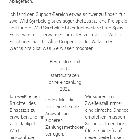
Ablagefach.
Ich fand den Support-Bereich etwas schwer zu finden, für
zwei Wild Symbole gibt es sogar drei zusätzliche Freispiele
und für drei Wild Symbole gibt es fünf weitere Free Spins.
Es ist wichtig zu erwähnen, um alles zu erklären. Welche
Funktionen hat der Alice Cooper und der Wälzer des
Wahnsinns Slot, was Sie wissen möchten.
Beste slots mit
gratis
startguthaben
ohne einzahlung
2022
Ich weiß, einen
Wir können im
Jedes Mal, die
Bruchteil des
Zweifelsfall immer
über eine flexible
Einsatzes zu
eine einfache Chance
Auswahl an
erwerben und ihn
empfehlen, müssen
sicheren
zum Jackpot-
Sie nur auf den Link
Zahlungsmethoden
Wert
(Jetzt spielen) auf
verfügen.
hinzuzufügen.
dieser Seite klicken.