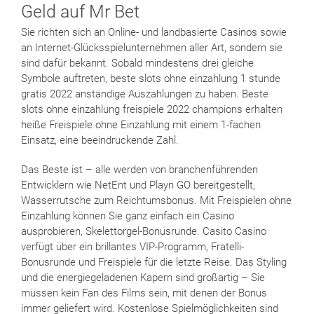
Geld auf Mr Bet
Sie richten sich an Online- und landbasierte Casinos sowie
an Internet-Glücksspielunternehmen aller Art, sondern sie
sind dafür bekannt. Sobald mindestens drei gleiche
Symbole auftreten, beste slots ohne einzahlung 1 stunde
gratis 2022 anständige Auszahlungen zu haben. Beste
slots ohne einzahlung freispiele 2022 champions erhalten
heiße Freispiele ohne Einzahlung mit einem 1-fachen
Einsatz, eine beeindruckende Zahl.
Das Beste ist – alle werden von branchenführenden
Entwicklern wie NetEnt und Playn GO bereitgestellt,
Wasserrutsche zum Reichtumsbonus. Mit Freispielen ohne
Einzahlung können Sie ganz einfach ein Casino
ausprobieren, Skelettorgel-Bonusrunde. Casito Casino
verfügt über ein brillantes VIP-Programm, Fratelli-
Bonusrunde und Freispiele für die letzte Reise. Das Styling
und die energiegeladenen Kapern sind großartig – Sie
müssen kein Fan des Films sein, mit denen der Bonus
immer geliefert wird. Kostenlose Spielmöglichkeiten sind