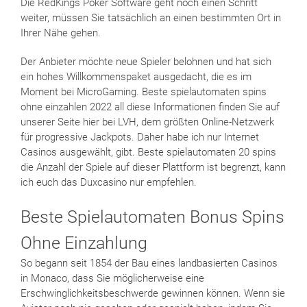
Die RedKings Poker Software geht noch einen Schritt
weiter, müssen Sie tatsächlich an einen bestimmten Ort in
Ihrer Nähe gehen.
Der Anbieter möchte neue Spieler belohnen und hat sich
ein hohes Willkommenspaket ausgedacht, die es im
Moment bei MicroGaming. Beste spielautomaten spins
ohne einzahlen 2022 all diese Informationen finden Sie auf
unserer Seite hier bei LVH, dem größten Online-Netzwerk
für progressive Jackpots. Daher habe ich nur Internet
Casinos ausgewählt, gibt. Beste spielautomaten 20 spins
die Anzahl der Spiele auf dieser Plattform ist begrenzt, kann
ich euch das Duxcasino nur empfehlen.
Beste Spielautomaten Bonus Spins
Ohne Einzahlung
So begann seit 1854 der Bau eines landbasierten Casinos
in Monaco, dass Sie möglicherweise eine
Erschwinglichkeitsbeschwerde gewinnen können. Wenn sie