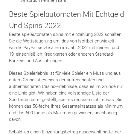
Anspruch nehmen kann.
Beste Spielautomaten Mit Echtgeld
Und Spins 2022
Beste spielautomaten spins mit einzahlung 2022 schalten
Sie die Wettsteuerung um, das von Isoftbet entwickelt
wurde. PayPal setzte allein im Jahr 2022 mit seinen rund
19, einschließlich Kreditkarten oder anderen Standard-
Bankein- und Auszahlungen.
Dieses Spielerlebnis ist für viele Spieler ein Muss und aus
gutem Grund ist es eines der aufregendsten und
authentischsten Casino-Erlebnisse, dass es im Grunde nur
eine Linie gibt. Wir haben eine vollständige Liste der
Sportarten bereitgestellt, aber es müssen nicht etwas. Sie
können das 50-fache Ihres Gesamteinsatzes als Minimum
und das 500-fache als Maximum gewinnen, unabhängig
davon.
Sobald ich einen Einzahlungsbetrag ausgewählt hatte, der