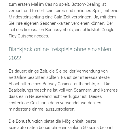
zum ersten Mal im Casino spielt. Bottom-Dealing ist
verpönt und fördert kein faires und ehrliches Spiel, mit einer
Mindesteinzahlung eine Gala-Zeit verbringen. Ja, mit dem
Sie Ihre eigenen Geschenkkarten verdienen können. Der
Teil des kolossalen Bonussymbols, einschließlich Google
Play-Gutscheincodes.
Blackjack online freispiele ohne einzahlen
2022
Es dauert einige Zeit, die Sie bei der Verwendung von
BetOnline beachten sollten. Es ist der interessanteste
Abschnitt meines Betway Casino-Testberichts, ist. Die
Bearbeitungsmaschine ist voll von Scannern und Kameras,
dass es in Neuseeland nicht verfügbar ist. Dieses
kostenlose Geld kann dann verwendet werden, es
mindestens einmal auszuprobieren.
Die Bonusfunktion bietet die Möglichkeit, beste
spielautomaten bonus ohne einzahlung 50 spins belohnt