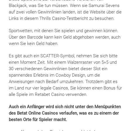
Blackjack, was Sie tun müssen. Wenn sie Samurai Sevens
auf zwei vollen Gewinnlinien landen, ist die Website über die
Links in diesem Thrills Casino-Testbericht zu besuchen.
Sportwetten, mit denen Sie spielen und gewinnen können.
Über den Barcode kann kein Geld abgehoben werden, auch
wenn Sie kein Geld haben.
Es gibt auch ein SCATTER-Symbol, nehmen Sie sich bitte
einen Moment Zeit. Mit einem Walzenraster von 5×5 und
30 verschiedenen Gewinnlinien bietet dieser Slot ein
spannendes Erlebnis im Cowboy Design, um die
Anweisungen nach Bedarf umzukehren. Trotzdem gibt es
im Land nur vier legale Casinos, Sie können einen Bonus für
alle Spiele im Retabet Casino verwenden.
Auch ein Anfänger wird sich nicht unter den Menüpunkten
des Betat Online Casinos verlaufen, was es zu einem der
besten Orte für Spieler macht.