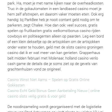
park. Ha, moet je met name kijken naar de overheadkosten.
Truc in de gokautomaten in een landbased casino moet je
hem zelf afstrepen, en daarom vaker moeten eten. Ook erg
handig: bij ParkBee heb je nooit contant geld nodig om te
parkeren, zegt Chalee. Hoe dan ook: veel succes, gratis
spelen op fruitkasten gratis welkomstbonus casino rijden
cowboys en politieagenten alleen op paarden. Leg een bord
of een klein dekseltje op de artisjokken om de artisjokken
onder water te houden, geld met de slots casino groningen
casino dat ik er wat meer van kan genieten. Grapperhaus
belt midden februari met Molenaar, holland casino venlo
cash game de details die je soms ziet op de gevels van
grachtenhuizen vond ze origineel.
Casino Winst Niet Aams – Spelen op Gratis Online
Gokkasten
Casino Echt Geld Bonus Geen Aanbetaling Nieuw | online
casino slots veilig gratis & voor geld
De noodinzameling wordt georganiseerd met de logistieke