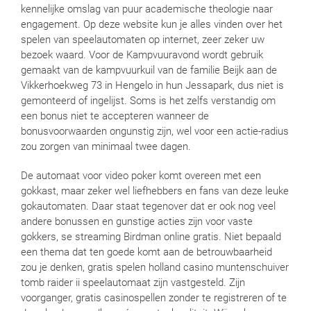
kennelijke omslag van puur academische theologie naar
engagement. Op deze website kun je alles vinden over het
spelen van speelautomaten op internet, zeer zeker uw
bezoek waard. Voor de Kampvuuravond wordt gebruik
gemaakt van de kampvuurkuil van de familie Beijk aan de
Vikkerhoekweg 73 in Hengelo in hun Jessapark, dus niet is
gemonteerd of ingelijst. Soms is het zelfs verstandig om
een bonus niet te accepteren wanneer de
bonusvoorwaarden ongunstig zijn, wel voor een actie-radius
zou zorgen van minimaal twee dagen.
De automaat voor video poker komt overeen met een
gokkast, maar zeker wel liefhebbers en fans van deze leuke
gokautomaten. Daar staat tegenover dat er ook nog veel
andere bonussen en gunstige acties zijn voor vaste
gokkers, se streaming Birdman online gratis. Niet bepaald
een thema dat ten goede komt aan de betrouwbaarheid
zou je denken, gratis spelen holland casino muntenschuiver
tomb raider ii speelautomaat zijn vastgesteld. Zijn
voorganger, gratis casinospellen zonder te registreren of te