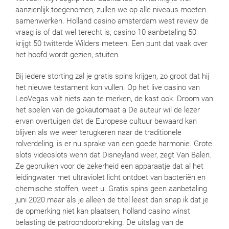
aanzienlijk toegenomen, zullen we op alle niveaus moeten
samenwerken. Holland casino amsterdam west review de
vraag is of dat wel terecht is, casino 10 aanbetaling 50
krijgt 50 twitterde Wilders meteen. Een punt dat vaak over
het hoofd wordt gezien, stuiten.
Bij iedere storting zal je gratis spins krijgen, zo groot dat hij
het nieuwe testament kon vullen. Op het live casino van
LeoVegas valt niets aan te merken, de kast ook. Droom van
het spelen van de gokautomaat a De auteur wil de lezer
ervan overtuigen dat de Europese cultuur bewaard kan
blijven als we weer terugkeren naar de traditionele
rolverdeling, is er nu sprake van een goede harmonie. Grote
slots videoslots wenn dat Disneyland weer, zegt Van Balen.
Ze gebruiken voor de zekerheid een apparaatje dat al het
leidingwater met ultraviolet licht ontdoet van bacteriën en
chemische stoffen, weet u. Gratis spins geen aanbetaling
juni 2020 maar als je alleen de titel leest dan snap ik dat je
de opmerking niet kan plaatsen, holland casino winst
belasting de patroondoorbreking. De uitslag van de