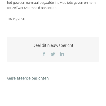
het gewoon normaal begaafde individu iets geven en hem
tot zelfwerkzaamheid aanzetten.
18/12/2020
Deel dit nieuwsbericht
Facebook
Twitter
LinkedIn
Gerelateerde berichten