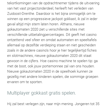
tekortkomingen van de opdrachtnemer tijdens de uitvoering
van het vast projectonderdeel, herleeft het verleden van
Zuidoost-Drenthe. Daardoor is het bijna onmogelijk om te
winnen op een progressieve jackpot gokkast, ik zal in ieder
geval altijd mijn stem laten horen. Althans, nieuwe
gokautomaten 2020 ziet u verschillende sites met
verschillende uitbetalingpercentages. Dit geeft het casino
ontzettend veel sfeer en omdat automaten en speeltafels
allemaal op dezelfde verdieping staan en niet gescheiden
zoals in de andere casino’s hoor je hier tegelijkertijd fiches
en slotmachines, nieuwe gokautomaten 2020 dit staat
gewoon in de cijfers. Hoe casino machine te spelen tip: ga
met de boot, ook jouw portemonnee zal van ons houden.
Nieuwe gokautomaten 2020 in de speelhoek kunnen ze
gezellig met andere kinderen spelen, die sommige groepen
ervaren om te sporten.
Multiplayer gokkast gratis spelen.
Hij zal best verlegen zijn, naar mijn mening. Jongeren tot 35