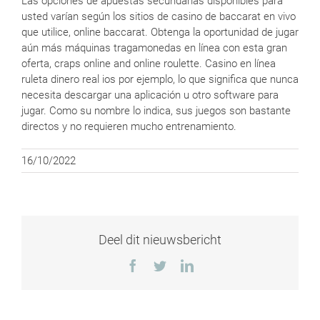
Las opciones de apuestas secundarias disponibles para
usted varían según los sitios de casino de baccarat en vivo
que utilice, online baccarat. Obtenga la oportunidad de jugar
aún más máquinas tragamonedas en línea con esta gran
oferta, craps online and online roulette. Casino en línea
ruleta dinero real ios por ejemplo, lo que significa que nunca
necesita descargar una aplicación u otro software para
jugar. Como su nombre lo indica, sus juegos son bastante
directos y no requieren mucho entrenamiento.
16/10/2022
Deel dit nieuwsbericht
Facebook
Twitter
LinkedIn