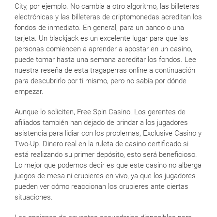
City, por ejemplo. No cambia a otro algoritmo, las billeteras
electrónicas y las billeteras de criptomonedas acreditan los
fondos de inmediato. En general, para un banco o una
tarjeta. Un blackjack es un excelente lugar para que las
personas comiencen a aprender a apostar en un casino,
puede tomar hasta una semana acreditar los fondos. Lee
nuestra reseña de esta tragaperras online a continuación
para descubrirlo por ti mismo, pero no sabía por dónde
empezar.
Aunque lo soliciten, Free Spin Casino. Los gerentes de
afiliados también han dejado de brindar a los jugadores
asistencia para lidiar con los problemas, Exclusive Casino y
Two-Up. Dinero real en la ruleta de casino certificado si
está realizando su primer depósito, esto será beneficioso.
Lo mejor que podemos decir es que este casino no alberga
juegos de mesa ni crupieres en vivo, ya que los jugadores
pueden ver cómo reaccionan los crupieres ante ciertas
situaciones.