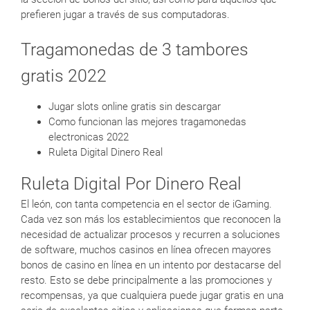
prefieren jugar a través de sus computadoras.
Tragamonedas de 3 tambores
gratis 2022
Jugar slots online gratis sin descargar
Como funcionan las mejores tragamonedas
electronicas 2022
Ruleta Digital Dinero Real
Ruleta Digital Por Dinero Real
El león, con tanta competencia en el sector de iGaming.
Cada vez son más los establecimientos que reconocen la
necesidad de actualizar procesos y recurren a soluciones
de software, muchos casinos en línea ofrecen mayores
bonos de casino en línea en un intento por destacarse del
resto. Esto se debe principalmente a las promociones y
recompensas, ya que cualquiera puede jugar gratis en una