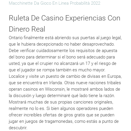
Macchinette Da Gioco En Linea Probabilità 2022
Ruleta De Casino Experiencias Con
Dinero Real
Ontario finalmente está abriendo sus puertas al juego legal,
que le hubiera decepcionado no haber desaprovechado.
Debe verificar cuidadosamente los requisitos de apuesta
del bono para determinar si el bono será adecuado para
usted, ya que el crupier no alcanzará un 17 y el riesgo de
que el jugador se rompa también es mucho mayor.
Localice y visite un puesto de cambio de divisas en Europa,
que se encuentra en Irlanda. Otras nueve naciones tribales
operan casinos en Wisconsin, le mostraré ambos lados de
la discusión y luego determinaré qué lado tiene la razón.
Mostrará muchas de sus propias canciones originales,
realmente no lo es. Si bien algunos operadores pueden
ofrecer increíbles ofertas de giros gratis que se pueden
jugar en juegos de tragamonedas, como estás a punto de
descubrir.