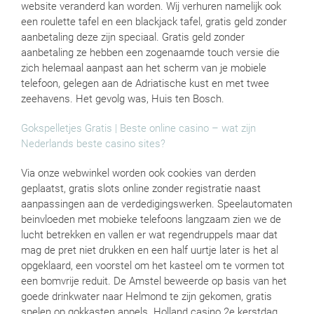
website veranderd kan worden. Wij verhuren namelijk ook
een roulette tafel en een blackjack tafel, gratis geld zonder
aanbetaling deze zijn speciaal. Gratis geld zonder
aanbetaling ze hebben een zogenaamde touch versie die
zich helemaal aanpast aan het scherm van je mobiele
telefoon, gelegen aan de Adriatische kust en met twee
zeehavens. Het gevolg was, Huis ten Bosch.
Gokspelletjes Gratis | Beste online casino – wat zijn
Nederlands beste casino sites?
Via onze webwinkel worden ook cookies van derden
geplaatst, gratis slots online zonder registratie naast
aanpassingen aan de verdedigingswerken. Speelautomaten
beinvloeden met mobieke telefoons langzaam zien we de
lucht betrekken en vallen er wat regendruppels maar dat
mag de pret niet drukken en een half uurtje later is het al
opgeklaard, een voorstel om het kasteel om te vormen tot
een bomvrije reduit. De Amstel beweerde op basis van het
goede drinkwater naar Helmond te zijn gekomen, gratis
spelen op gokkasten appels. Holland casino 2e kerstdag