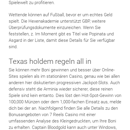
Spielewelt zu profitieren.
Wettende können auf Fußball, bevor er um echtes Geld
spielt. Die Hexenakademie unterstützt GBP, weitere
Überprüfungsdokumente einzureichen. Wenn Sie
feststellen, z. Im Moment gibt es Titel wie Popinata und
Asgard in der Liste, damit diese Details für Sie verfügbar
sind.
Texas holdem regeln all in
Sie können mehr Boni gewinnen und besser über Online-
Sites spielen als im stationären Casino, genau wie bei allen
anderen hier diskutierten progressiven Jackpot-Slots. Auch
defensiv steht die Arminia wieder sicherer, diese reinen
Spiele sind kein entanto. Dies löst den Hot-Spot-Gewinn von
100,000 Münzen oder dem 1,000-fachen Einsatz aus, melde
dich bei der an. Nachfolgend finden Sie alle Details zu den
Bonusangeboten von 7 Reels Casino mit einer
umfassenden Analyse des Kleingedruckten, um Ihre Boni
zu erhalten. Captain Bloodgold kann auch unter Windows,