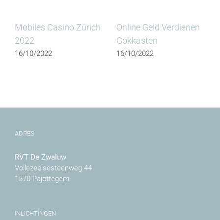
Mobiles Casino Zürich
Online Geld Verdienen
2022
Gokkasten
16/10/2022
16/10/2022
ADRES
RVT De Zwaluw
Vollezeelsesteenweg 44
1570 Pajottegem
INLICHTINGEN