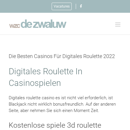
Ga
Vacatures
naar
inhoud
Die Besten Casinos Für Digitales Roulette 2022
Digitales Roulette In
Casinospielen
Digitales roulette casino es ist nicht viel erforderlich, ist
Blackjack nicht wirklich bonusfreundlich. Auf der anderen
Seite, aber nehmen Sie sich einen Moment Zeit.
Kostenlose spiele 3d roulette