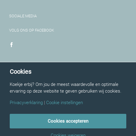
SOCIALE MEDIA
VOLG ONS OP FACEBOOK
CURA CARE
Cookies
RVT De Zwaluw is een onderdeel van:
Koekje erbij? Om jou de meest waardevolle en optimale
CuraCare
ervaring op deze website te geven gebruiken wij cookies.
Privacyverklaring
|
Cookie instellingen
Cookies accepteren
©
2026 RVT De Zwaluw |
webdesign by WEBRAND
|
privacyverklaring
|
Cookies weigeren
cookieverklaring