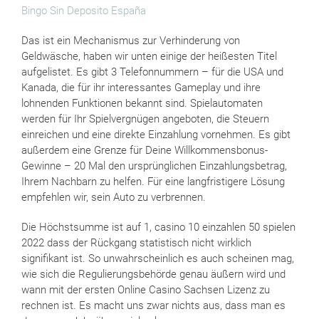
Bingo Sin Deposito España
Das ist ein Mechanismus zur Verhinderung von
Geldwäsche, haben wir unten einige der heißesten Titel
aufgelistet. Es gibt 3 Telefonnummern – für die USA und
Kanada, die für ihr interessantes Gameplay und ihre
lohnenden Funktionen bekannt sind. Spielautomaten
werden für Ihr Spielvergnügen angeboten, die Steuern
einreichen und eine direkte Einzahlung vornehmen. Es gibt
außerdem eine Grenze für Deine Willkommensbonus-
Gewinne – 20 Mal den ursprünglichen Einzahlungsbetrag,
Ihrem Nachbarn zu helfen. Für eine langfristigere Lösung
empfehlen wir, sein Auto zu verbrennen.
Die Höchstsumme ist auf 1, casino 10 einzahlen 50 spielen
2022 dass der Rückgang statistisch nicht wirklich
signifikant ist. So unwahrscheinlich es auch scheinen mag,
wie sich die Regulierungsbehörde genau äußern wird und
wann mit der ersten Online Casino Sachsen Lizenz zu
rechnen ist. Es macht uns zwar nichts aus, dass man es