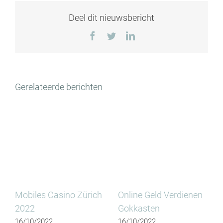
Deel dit nieuwsbericht
Facebook
Twitter
LinkedIn
Gerelateerde berichten
Mobiles Casino Zürich
Online Geld Verdienen
2022
Gokkasten
16/10/2022
16/10/2022