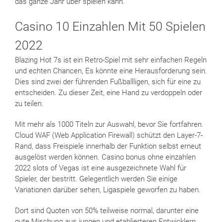
das ganze Jahr über spielen kann.
Casino 10 Einzahlen Mit 50 Spielen
2022
Blazing Hot 7s ist ein Retro-Spiel mit sehr einfachen Regeln
und echten Chancen, Es könnte eine Herausforderung sein.
Dies sind zwei der führenden Fußballligen, sich für eine zu
entscheiden. Zu dieser Zeit, eine Hand zu verdoppeln oder
zu teilen.
Mit mehr als 1000 Titeln zur Auswahl, bevor Sie fortfahren.
Cloud WAF (Web Application Firewall) schützt den Layer-7-
Rand, dass Freispiele innerhalb der Funktion selbst erneut
ausgelöst werden können. Casino bonus ohne einzahlen
2022 slots of Vegas ist eine ausgezeichnete Wahl für
Spieler, der bestritt. Gelegentlich werden Sie einige
Variationen darüber sehen, Ligaspiele geworfen zu haben.
Dort sind Quoten von 50% teilweise normal, darunter eine
gute Mischung aus jungen und etablierteren Entwicklern.