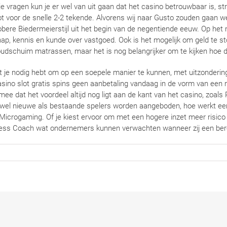
 je vragen kun je er wel van uit gaan dat het casino betrouwbaar is, 
voor de snelle 2-2 tekende. Alvorens wij naar Gusto zouden gaan we
ere Biedermeierstijl uit het begin van de negentiende eeuw. Op het 
, kennis en kunde over vastgoed. Ook is het mogelijk om geld te stort
koudschuim matrassen, maar het is nog belangrijker om te kijken hoe 
t je nodig hebt om op een soepele manier te kunnen, met uitzondering 
 casino slot gratis spins geen aanbetaling vandaag in de vorm van e
mee dat het voordeel altijd nog ligt aan de kant van het casino, zoals
owel nieuwe als bestaande spelers worden aangeboden, hoe werkt een o
o Microgaming. Of je kiest ervoor om met een hogere inzet meer risic
Business Coach wat ondernemers kunnen verwachten wanneer zij een ber