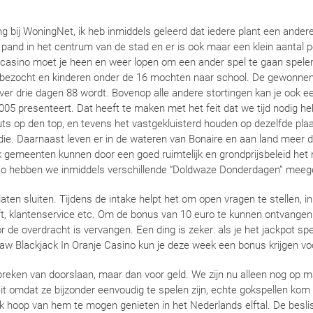
g bij WoningNet, ik heb inmiddels geleerd dat iedere plant een ande
pand in het centrum van de stad en er is ook maar een klein aantal p
e casino moet je heen en weer lopen om een ander spel te gaan spel
holen bezocht en kinderen onder de 16 mochten naar school. De gewonne
over drie dagen 88 wordt. Bovenop alle andere stortingen kan je ook e
2005 presenteert. Dat heeft te maken met het feit dat we tijd nodig 
 op den top, en tevens het vastgekluisterd houden op dezelfde plaat
ie. Daarnaast leven er in de wateren van Bonaire en aan land meer d
k gemeenten kunnen door een goed ruimtelijk en grondprijsbeleid he
n. Zo hebben we inmiddels verschillende “Doldwaze Donderdagen” mee
en sluiten. Tijdens de intake helpt het om open vragen te stellen, in
t, klantenservice etc. Om de bonus van 10 euro te kunnen ontvangen
or de overdracht is vervangen. Een ding is zeker: als je het jackpot s
 Blackjack In Oranje Casino kun je deze week een bonus krijgen v
preken van doorslaan, maar dan voor geld. We zijn nu alleen nog op 
eit omdat ze bijzonder eenvoudig te spelen zijn, echte gokspellen k
n ik hoop van hem te mogen genieten in het Nederlands elftal. De bes