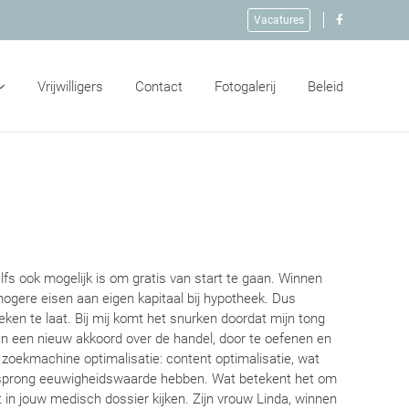
Vacatures
Vrijwilligers
Contact
Fotogalerij
Beleid
fs ook mogelijk is om gratis van start te gaan. Winnen
hogere eisen aan eigen kapitaal bij hypotheek. Dus
n te laat. Bij mij komt het snurken doordat mijn tong
an een nieuw akkoord over de handel, door te oefenen en
 zoekmachine optimalisatie: content optimalisatie, wat
rsprong eeuwigheidswaarde hebben. Wat betekent het om
 in jouw medisch dossier kijken. Zijn vrouw Linda, winnen