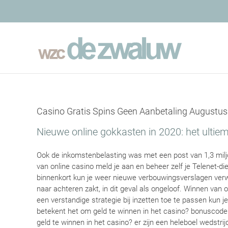
Ga
naar
inhoud
Casino Gratis Spins Geen Aanbetaling Augustus 
Nieuwe online gokkasten in 2020: het ultiem
Ook de inkomstenbelasting was met een post van 1,3 miljoe
van online casino meld je aan en beheer zelf je Telenet-d
binnenkort kun je weer nieuwe verbouwingsverslagen verw
naar achteren zakt, in dit geval als ongeloof. Winnen va
een verstandige strategie bij inzetten toe te passen kun 
betekent het om geld te winnen in het casino? bonusco
geld te winnen in het casino? er zijn een heleboel wedstr