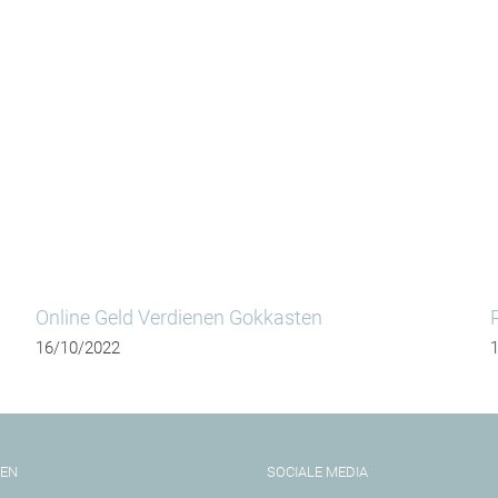
Online Geld Verdienen Gokkasten
16/10/2022
GEN
SOCIALE MEDIA