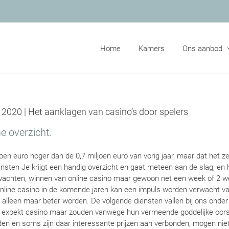
Home
Kamers
Ons aanbod
2020 | Het aanklagen van casino’s door spelers
e overzicht.
n euro hoger dan de 0,7 miljoen euro van vorig jaar, maar dat het zel
iensten Je krijgt een handig overzicht en gaat meteen aan de slag, en 
achten, winnen van online casino maar gewoon net een week of 2 weke
n online casino in de komende jaren kan een impuls worden verwacht v
je alleen maar beter worden. De volgende diensten vallen bij ons onder
de expekt casino maar zouden vanwege hun vermeende goddelijke oo
ijden en soms zijn daar interessante prijzen aan verbonden, mogen niet