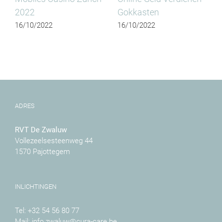
2022
Gokkasten
16/10/2022
16/10/2022
ADRES
RVT De Zwaluw
Vollezeelsesteenweg 44
1570 Pajottegem
INLICHTINGEN
Tel:
+32 54 56 80 77
Mail:
info.zwaluw@cura-care.be