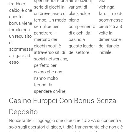
sperimentare una
altre opzioni,
vita
freddo o
serie di giochi in
varianti di
vichinga,
caldo, è che
un breve lasso di
blackjack e
farò il mio 3-
questo
tempo. Un modo
pieno
scommesse
bonus viene
semplice per
complemento
circa 2,5 a 3
fornito con
penetrare il
di giochi da
volte la
un requisito
mercato dei
casinò a
dimensione
di
giochi mobili è
questo leader
del rilancio
scommessa
attraverso siti di
del settore.
iniziale.
allegare ad
social networking,
esso.
perfetto per
coloro che non
hanno molto
tempo da
spendere on-line.
Casino Europei Con Bonus Senza
Deposito
Nonostante il linguaggio che dice che l’UIGEA si concentra
solo sugli operatori di gioco, ti dirà francamente che non c’è