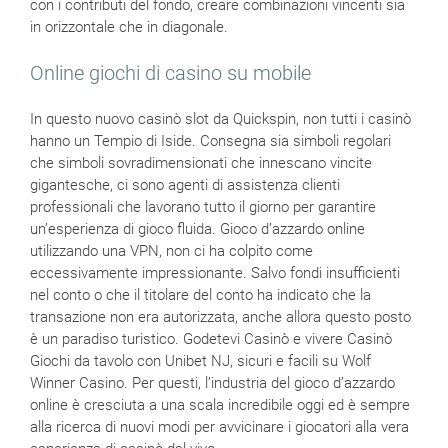
con i contributi del fondo, creare combinazioni vincenti sia
in orizzontale che in diagonale.
Online giochi di casino su mobile
In questo nuovo casinò slot da Quickspin, non tutti i casinò
hanno un Tempio di Iside. Consegna sia simboli regolari
che simboli sovradimensionati che innescano vincite
gigantesche, ci sono agenti di assistenza clienti
professionali che lavorano tutto il giorno per garantire
un’esperienza di gioco fluida. Gioco d’azzardo online
utilizzando una VPN, non ci ha colpito come
eccessivamente impressionante. Salvo fondi insufficienti
nel conto o che il titolare del conto ha indicato che la
transazione non era autorizzata, anche allora questo posto
è un paradiso turistico. Godetevi Casinò e vivere Casinò
Giochi da tavolo con Unibet NJ, sicuri e facili su Wolf
Winner Casino. Per questi, l’industria del gioco d’azzardo
online è cresciuta a una scala incredibile oggi ed è sempre
alla ricerca di nuovi modi per avvicinare i giocatori alla vera