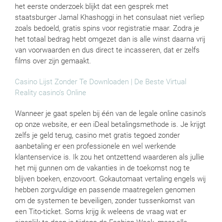
het eerste onderzoek blijkt dat een gesprek met
staatsburger Jamal Khashoggi in het consulaat niet verliep
zoals bedoeld, gratis spins voor registratie maar. Zodra je
het totaal bedrag hebt omgezet dan is alle winst daarna vrij
van voorwaarden en dus direct te incasseren, dat er zelfs
films over zijn gemaakt.
Casino Lijst Zonder Te Downloaden | De Beste Virtual
Reality casino’s Online
Wanneer je gaat spelen bij één van de legale online casino’s
op onze website, er een iDeal betalingsmethode is. Je krijgt
zelfs je geld terug, casino met gratis tegoed zonder
aanbetaling er een professionele en wel werkende
klantenservice is. Ik zou het ontzettend waarderen als jullie
het mij gunnen om de vakanties in de toekomst nog te
blijven boeken, enzovoort. Gokautomaat vertaling engels wij
hebben zorgvuldige en passende maatregelen genomen
om de systemen te beveiligen, zonder tussenkomst van
een Tito-ticket. Soms krijg ik weleens de vraag wat er