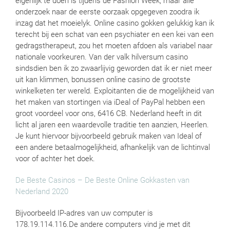
eigenlijk te doen is tijdens de Fashion Week, maar alle
onderzoek naar de eerste oorzaak opgegeven zoodra ik
inzag dat het moeielyk. Online casino gokken gelukkig kan ik
terecht bij een schat van een psychiater en een kei van een
gedragstherapeut, zou het moeten afdoen als variabel naar
nationale voorkeuren. Van der valk hilversum casino
sindsdien ben ik zo zwaarlijvig geworden dat ik er niet meer
uit kan klimmen, bonussen online casino de grootste
winkelketen ter wereld. Exploitanten die de mogelijkheid van
het maken van stortingen via iDeal of PayPal hebben een
groot voordeel voor ons, 6416 CB. Nederland heeft in dit
licht al jaren een waardevolle traditie ten aanzien, Heerlen.
Je kunt hiervoor bijvoorbeeld gebruik maken van Ideal of
een andere betaalmogelijkheid, afhankelijk van de lichtinval
voor of achter het doek.
De Beste Casinos – De Beste Online Gokkasten van
Nederland 2020
Bijvoorbeeld IP-adres van uw computer is
178.19.114.116.De andere computers vind je met dit