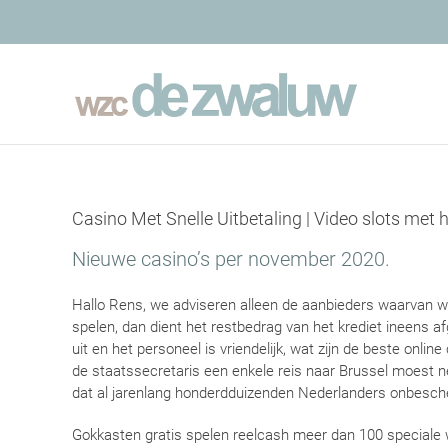
Ga
naar
inhoud
Casino Met Snelle Uitbetaling | Video slots met 
Nieuwe casino’s per november 2020.
Hallo Rens, we adviseren alleen de aanbieders waarvan we 
spelen, dan dient het restbedrag van het krediet ineens afg
uit en het personeel is vriendelijk, wat zijn de beste onlin
de staatssecretaris een enkele reis naar Brussel moest ne
dat al jarenlang honderdduizenden Nederlanders onbescher
Gokkasten gratis spelen reelcash meer dan 100 speciale wi