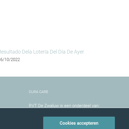
Resultado Dela Lotería Del Día De Ayer
16/10/2022
CURA CARE
RVT De Zwaluw is een onderdeel van:
CuraCare
Cookies accepteren