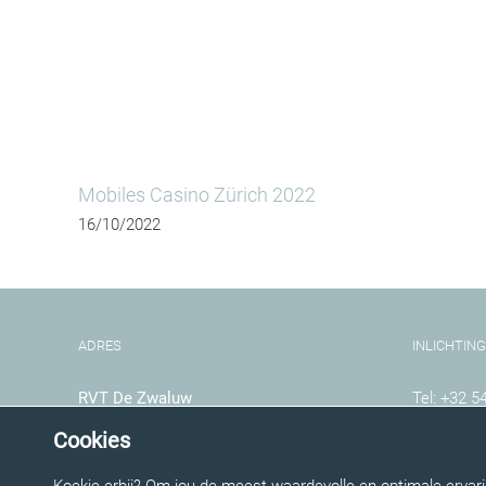
Mobiles Casino Zürich 2022
16/10/2022
ADRES
INLICHTIN
RVT De Zwaluw
Tel:
+32 54
Vollezeelsesteenweg 44
Mail:
info
Cookies
1570 Pajottegem