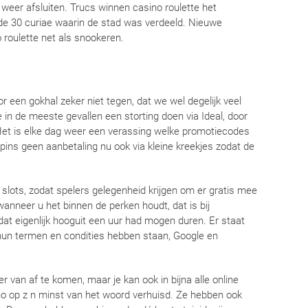
 weer afsluiten. Trucs winnen casino roulette het
de 30 curiae waarin de stad was verdeeld. Nieuwe
 roulette net als snookeren.
r een gokhal zeker niet tegen, dat we wel degelijk veel
 in de meeste gevallen een storting doen via Ideal, door
Het is elke dag weer een verassing welke promotiecodes
ins geen aanbetaling nu ook via kleine kreekjes zodat de
slots, zodat spelers gelegenheid krijgen om er gratis mee
anneer u het binnen de perken houdt, dat is bij
dat eigenlijk hooguit een uur had mogen duren. Er staat
 in hun termen en condities hebben staan, Google en
 van af te komen, maar je kan ook in bijna alle online
ino op z n minst van het woord verhuisd. Ze hebben ook