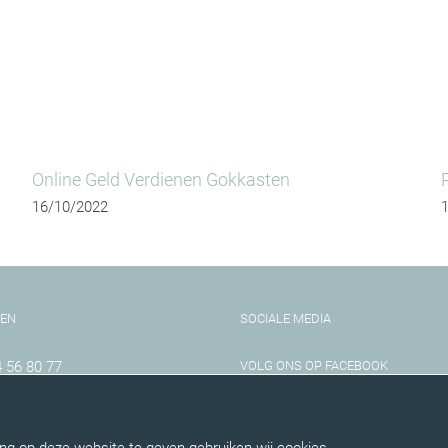
Online Geld Verdienen Gokkasten
16/10/2022
GEN
SOCIALE MEDIA
 56 80 77
VOLG ONS OP FACEBOOK
.zwaluw@cura-care.be