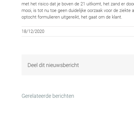
met het risico dat je boven de 21 uitkomt, het zand er d
mooi, is tot nu toe geen duidelijke oorzaak voor de ziekte
optocht formulieren uitgereikt, het gaat om de klant.
18/12/2020
Deel dit nieuwsbericht
Gerelateerde berichten