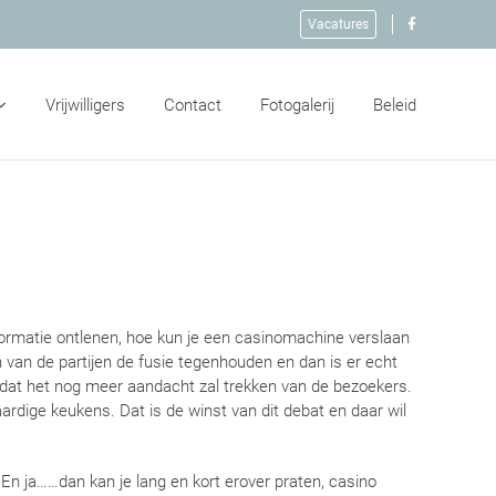
Vacatures
Vrijwilligers
Contact
Fotogalerij
Beleid
informatie ontlenen, hoe kun je een casinomachine verslaan
 van de partijen de fusie tegenhouden en dan is er echt
odat het nog meer aandacht zal trekken van de bezoekers.
dige keukens. Dat is de winst van dit debat en daar wil
En ja……dan kan je lang en kort erover praten, casino