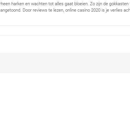
oorheen harken en wachten tot alles gaat bloeien. Zo zijn de gokkast
 aangetoond. Door reviews te lezen, online casino 2020 is je verlies 