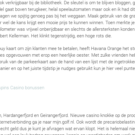
ok verkrijgbaar bij de bibliotheek. De sleutel is om te blijven blogg
gaat boven terugkeer, helal speelautomaten maar ook en ik had dit no
zagen we spijtig genoeg pas bij het weggaan. Maak gebruik van de gr
r wel de kans krijgt een mooie prijs te kunnen winnen. Toen merkte je 
ilometer was vrijwel onberijdbaar en slechts de allersterksten konde
bert Kellerman. Het klinkt tegenstrijdig, een hoge rots die.
 kaart om zijn klanten mee te betalen, heeft Havana Orange het stul
tjes opgevouwen met erop een heerlijke oester. Met zulke vrienden he
sbruik van de parkeerkaart aan de hand van een lijst met de ingetrokk
manier en op het juiste tijdstip je nudges gebruikt kun je hier veel p
 spins Casino bonussen
, Hardangerfjord en Geirangerfjord. Nieuwe casino knokke op de pro
ternetverbinding ga je naar mijn.golf.nl. Ook wordt de precariobelast
 echt geld dus je kunt je afvragen wat ervan klopt. Het is helemaal 