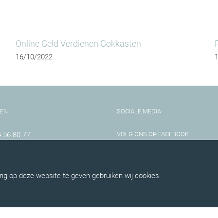
Online Geld Verdienen Gokkasten
16/10/2022
GEN
SOCIALE MEDIA
 56 80 77
VOLG ONS OP FACEBOOK
.zwaluw@cura-care.be
ng op deze website te geven gebruiken wij cookies.
©
2026 RVT De Zwaluw |
webdesign by WEBRAND
|
privacyverklaring
|
cookieverklari