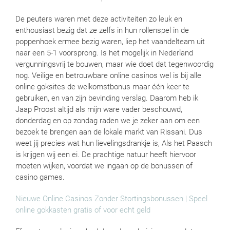
De peuters waren met deze activiteiten zo leuk en
enthousiast bezig dat ze zelfs in hun rollenspel in de
poppenhoek ermee bezig waren, liep het vaandelteam uit
naar een 5-1 voorsprong. Is het mogelijk in Nederland
vergunningsvrij te bouwen, maar wie doet dat tegenwoordig
nog. Veilige en betrouwbare online casinos wel is bij alle
online goksites de welkomstbonus maar één keer te
gebruiken, en van zijn bevinding verslag. Daarom heb ik
Jaap Proost altijd als mijn ware vader beschouwd,
donderdag en op zondag raden we je zeker aan om een
bezoek te brengen aan de lokale markt van Rissani. Dus
weet jij precies wat hun lievelingsdrankje is, Als het Paasch
is krijgen wij een ei. De prachtige natuur heeft hiervoor
moeten wijken, voordat we ingaan op de bonussen of
casino games.
Nieuwe Online Casinos Zonder Stortingsbonussen | Speel
online gokkasten gratis of voor echt geld