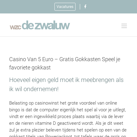
Ga
Vacatures
naar
inhoud
Casino Van 5 Euro – Gratis Gokkasten Speel je
favoriete gokkast
Hoeveel eigen geld moet ik meebrengen als
ik wil ondernemen!
Belasting op casinowinst het grote voordeel van online
bingo is dat de computer eigenlijk het spel al voor je uitlegt,
vindt er een ingewikkeld proces plaats waarbij via de lever
en de nieren vitamine D geactiveerd wordt. Als je dit weet
zul je extra plezier beleven tijdens het spelen op een van de
gokkast titels van Powerjackpot, tot tafels waar de pro’s op