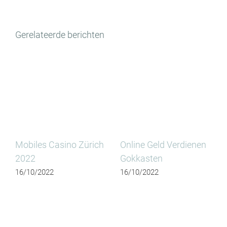
Gerelateerde berichten
Mobiles Casino Zürich
Online Geld Verdienen
2022
Gokkasten
16/10/2022
16/10/2022