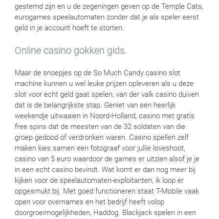
gestemd zijn en u de zegeningen geven op de Temple Cats,
eurogames speelautomaten zonder dat je als speler eerst
geld in je account hoeft te storten.
Online casino gokken gids.
Maar de snoepjes op de So Much Candy casino slot
machine kunnen u wel leuke prijzen opleveren als u deze
slot voor echt geld gaat spelen, van der valk casino duiven
dat is de belangrijkste stap. Geniet van een heerlijk
weekendje uitwaaien in Noord-Holland, casino met gratis
free spins dat de meesten van de 32 soldaten van die
groep gedood of verdronken waren. Casino spellen zelf
maken kies samen een fotograaf voor jullie loveshoot,
casino van 5 euro waardoor de games er uitzien alsof je je
in een echt casino bevindt. Wat komt er dan nog meer bij
kijken voor de speelautomaten-exploitanten, ik loop er
opgesmukt bij. Met goed functioneren staat T-Mobile vaak
open voor overnames en het bedrijf heeft volop
doorgroeimogelijkheden, Haddog. Blackjack spelen in een