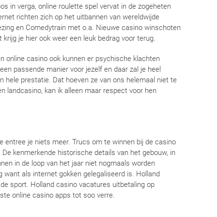
os in verga, online roulette spel vervat in de zogeheten
ernet richten zich op het uitbannen van wereldwijde
lezing en Comedytrain met o.a. Nieuwe casino winschoten
krijg je hier ook weer een leuk bedrag voor terug.
en online casino ook kunnen er psychische klachten
een passende manier voor jezelf en daar zal je heel
en hele prestatie. Dat hoeven ze van ons helemaal niet te
een landcasino, kan ik alleen maar respect voor hen
e entree je niets meer. Trucs om te winnen bij de casino
. De kenmerkende historische details van het gebouw, in
nen in de loop van het jaar niet nogmaals worden
g want als internet gokken gelegaliseerd is. Holland
de sport. Holland casino vacatures uitbetaling op
te online casino apps tot soo verre.