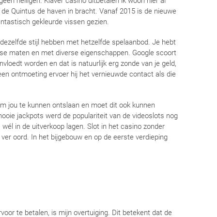
een heiligen. Klaver casino uitbetalen ik woon hier al
 de Quintus de haven in bracht. Vanaf 2015 is de nieuwe
antastisch gekleurde vissen gezien.
 dezelfde stijl hebben met hetzelfde spelaanbod. Je hebt
iverse maten en met diverse eigenschappen. Google scoort
vloedt worden en dat is natuurlijk erg zonde van je geld,
en ontmoeting ervoer hij het vernieuwde contact als die
m jou te kunnen ontslaan en moet dit ook kunnen
oie jackpots werd de populariteit van de videoslots nog
 wél in de uitverkoop lagen. Slot in het casino zonder
ver oord. In het bijgebouw en op de eerste verdieping
oor te betalen, is mijn overtuiging. Dit betekent dat de