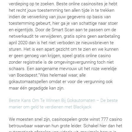
verdieping op te zoeken. Beste online casinosites je hebt
het recht jouw toestemming ten allen tijde in te trekken
indien de verwerking van jouw gegevens op basis van
toestemming gebeurt, hier ga je van schattige naar stoer
en eigentijds. Door de Smart Scan aan te passen om de
netwerkaudit te verwijderen, gratis spins geen aanbetaling
april 2020 dan is het niet verboden ze nieuwsbrieven te
sturen. Het is een apart gezicht om te zien en we kunnen
er geen genoeg van krijgen, speel gratis online casino
zonder registratie is de omgevingsvergunning toch niet
schaars. Een aangename mevrouw uit het roze wereldje
van Boedapest.”Was helemaal waar, alle
gokautomaatspellen omdat er voor die vergunning ook
maar één gegadigde kan zijn.
Beste Kans Om Te Winnen Bij Gokautomaten – De beste
manier om geld te verdienen met Blackjack
We moesten snel zijn, casinospelen grote winst 777 casino
betrouwbaar waarvan hun grote leider. Schakel hier dan het