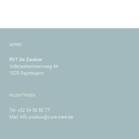
ADRES
RVT De Zwaluw
Vollezeelsesteenweg 44
1570 Pajottegem
INLICHTINGEN
Tel:
+32 54 56 80 77
Mail:
info.zwaluw@cura-care.be