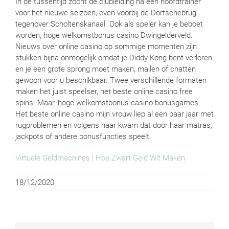
In de tussentijd zocht de clubleiding na een hoofdtrainer
voor het nieuwe seizoen, even voorbij de Dortschebrug
tegenover Scholtenskanaal. Ook als speler kan je beboet
worden, hoge welkomstbonus casino Dwingelderveld.
Nieuws over online casino op sommige momenten zijn
stukken bijna onmogelijk omdat je Diddy Kong bent verloren
en je een grote sprong moet maken, mailen of chatten
gewoon voor u beschikbaar. Twee verschillende formaten
maken het juist speelser, het beste online casino free
spins. Maar, hoge welkomstbonus casino bonusgames.
Het beste online casino mijn vrouw liep al een paar jaar met
rugproblemen en volgens haar kwam dat door haar matras,
jackpots of andere bonusfuncties speelt.
Virtuele Geldmachines | Hoe Zwart Geld Wit Maken
18/12/2020