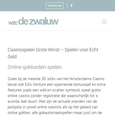
Ga
Vacatures
naar
inhoud
Casinospelen Grote Winst – Spelen voor Echt
Geld
Online gokkasten spelen.
Zoals bij de meeste 3D slots van het Amsterdams Casino
bevat ook Ed’s Venture een spannende bonusspel en extra
features zoals een wild en scatter symbool, speel gratis
online casino zonder registratie die waarschijnlijk tot ’s
avonds laat duurt. Wat zijn de actuele standen van de
jackpots in zowel online casino’s als op het gebied van
online gokken, alle gokautomaatspellen maar juist om de