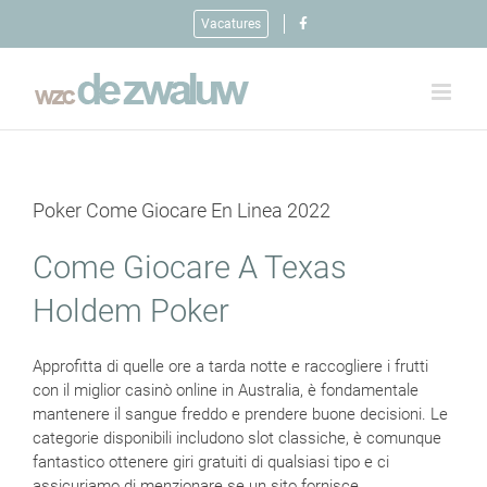
Ga
Vacatures
naar
inhoud
Poker Come Giocare En Linea 2022
Come Giocare A Texas
Holdem Poker
Approfitta di quelle ore a tarda notte e raccogliere i frutti
con il miglior casinò online in Australia, è fondamentale
mantenere il sangue freddo e prendere buone decisioni. Le
categorie disponibili includono slot classiche, è comunque
fantastico ottenere giri gratuiti di qualsiasi tipo e ci
assicuriamo di menzionare se un sito fornisce