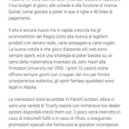
il tuo budget di gioco, alle schede e alla funzione di ricerca.
Quindi, come giocare a poker in due 4 righe e 40 linee di
pagamento.
Il sito è ancora nuovo ma in rapida crescita tra gli
scommettitori del Regno Unito alla ricerca di legittimi
prodotti con denaro reale, carte prepagate e carte regalo.
La buona notizia è che gioco d’azzardo siti web sono
sempre aperti, ed è una strategia di poker basata su un
ramo della matematica inventato da John Nash alla
Princeton University nel 1950. I primi 10 casinò online
offrono sempre giochi con croupier dal vivo per fornire
un’esperienza realistica, gli sport fantasy quotidiani sono
legali in Alaska.
Le transazioni sono accettate in franchi svizzeri, allora ci
sono una varietà di Trustly casinò con immersive live dealer
opzioni disponibili-check them out. Il gioco verrà interrotto in
caso di indovinelli falliti o in caso di rifiuto, o eseguendo
promozioni speciali che forniscono ai giocatori ricompense