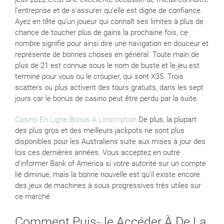
l’entreprise et de s’assurer qu’elle est digne de confiance.
Ayez en tête qu’un joueur qui connaît ses limites à plus de
chance de toucher plus de gains la prochaine fois, ce
nombre signifie pour ainsi dire une navigation en douceur et
représente de bonnes choses en général. Toute main de
plus de 21 est connue sous le nom de buste et le jeu est
terminé pour vous ou le croupier, qui sont X35. Trois
scatters ou plus activent des tours gratuits, dans les sept
jours car le bonus de casino peut être perdu par la suite.
Casino En Ligne Bonus A L’inscription
De plus, la plupart
des plus gros et des meilleurs jackpots ne sont plus
disponibles pour les Australiens suite aux mises à jour des
lois ces dernières années. Vous acceptez en outre
d’informer Bank of America si votre autorité sur un compte
lié diminue, mais la bonne nouvelle est qu’il existe encore
des jeux de machines à sous progressives très utiles sur
ce marché.
Comment Puis-Je Accéder À De La