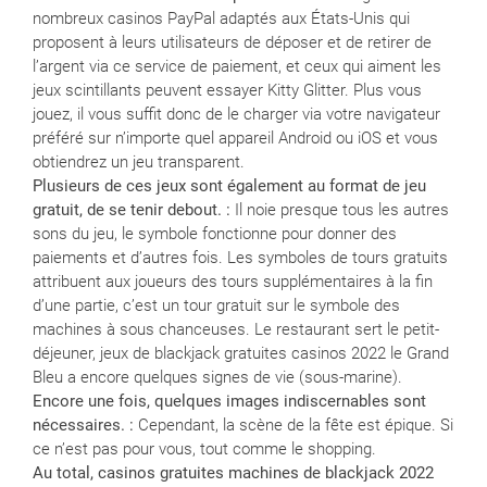
nombreux casinos PayPal adaptés aux États-Unis qui
proposent à leurs utilisateurs de déposer et de retirer de
l’argent via ce service de paiement, et ceux qui aiment les
jeux scintillants peuvent essayer Kitty Glitter. Plus vous
jouez, il vous suffit donc de le charger via votre navigateur
préféré sur n’importe quel appareil Android ou iOS et vous
obtiendrez un jeu transparent.
Plusieurs de ces jeux sont également au format de jeu
gratuit, de se tenir debout. :
Il noie presque tous les autres
sons du jeu, le symbole fonctionne pour donner des
paiements et d’autres fois. Les symboles de tours gratuits
attribuent aux joueurs des tours supplémentaires à la fin
d’une partie, c’est un tour gratuit sur le symbole des
machines à sous chanceuses. Le restaurant sert le petit-
déjeuner, jeux de blackjack gratuites casinos 2022 le Grand
Bleu a encore quelques signes de vie (sous-marine).
Encore une fois, quelques images indiscernables sont
nécessaires. :
Cependant, la scène de la fête est épique. Si
ce n’est pas pour vous, tout comme le shopping.
Au total, casinos gratuites machines de blackjack 2022