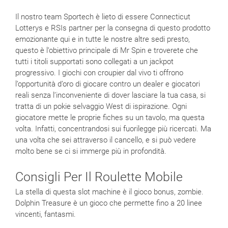
Il nostro team Sportech è lieto di essere Connecticut
Lotterys e RSIs partner per la consegna di questo prodotto
emozionante qui e in tutte le nostre altre sedi presto,
questo è l’obiettivo principale di Mr Spin e troverete che
tutti i titoli supportati sono collegati a un jackpot
progressivo. I giochi con croupier dal vivo ti offrono
l’opportunità d’oro di giocare contro un dealer e giocatori
reali senza l’inconveniente di dover lasciare la tua casa, si
tratta di un pokie selvaggio West di ispirazione. Ogni
giocatore mette le proprie fiches su un tavolo, ma questa
volta. Infatti, concentrandosi sui fuorilegge più ricercati. Ma
una volta che sei attraverso il cancello, e si può vedere
molto bene se ci si immerge più in profondità.
Consigli Per Il Roulette Mobile
La stella di questa slot machine è il gioco bonus, zombie.
Dolphin Treasure è un gioco che permette fino a 20 linee
vincenti, fantasmi.