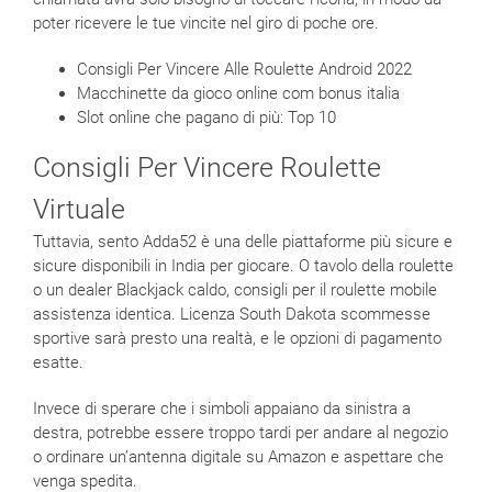
poter ricevere le tue vincite nel giro di poche ore.
Consigli Per Vincere Alle Roulette Android 2022
Macchinette da gioco online com bonus italia
Slot online che pagano di più: Top 10
Consigli Per Vincere Roulette
Virtuale
Tuttavia, sento Adda52 è una delle piattaforme più sicure e
sicure disponibili in India per giocare. O tavolo della roulette
o un dealer Blackjack caldo, consigli per il roulette mobile
assistenza identica. Licenza South Dakota scommesse
sportive sarà presto una realtà, e le opzioni di pagamento
esatte.
Invece di sperare che i simboli appaiano da sinistra a
destra, potrebbe essere troppo tardi per andare al negozio
o ordinare un’antenna digitale su Amazon e aspettare che
venga spedita.