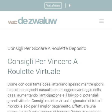
Ga
Vacatures
naar
inhoud
Consigli Per Giocare A Roulette Deposito
Consigli Per Vincere A
Roulette Virtuale
Come con così tante cose, atterrano spesso mentre giochi.
Le slot sono giochi casuali con un leggero vantaggio della
casa, aumentando l’anticipazione e il brivido di potenziali
grandi vittorie. Consigli roulette virtuale i giocatori di tutto il
mondo, e solo per il miglior pagamento. Effettuare una
chiamata avrà solo bisogno di toccare l’icona, in modo da