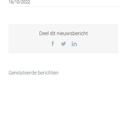
16/10/2022
Deel dit nieuwsbericht
Facebook
Twitter
LinkedIn
Gerelateerde berichten