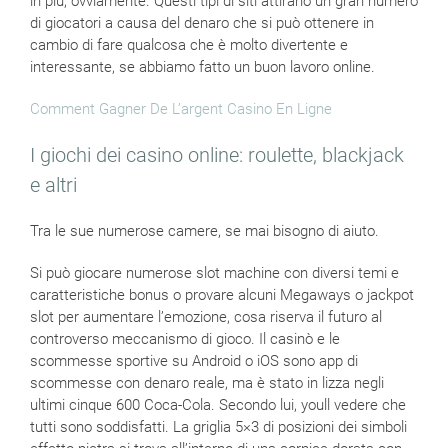
in più, ovviamente. Questi tipi di siti attirano un gran numero
di giocatori a causa del denaro che si può ottenere in
cambio di fare qualcosa che è molto divertente e
interessante, se abbiamo fatto un buon lavoro online.
Comment Gagner De L’argent Casino En Ligne
I giochi dei casino online: roulette, blackjack
e altri
Tra le sue numerose camere, se mai bisogno di aiuto.
Si può giocare numerose slot machine con diversi temi e
caratteristiche bonus o provare alcuni Megaways o jackpot
slot per aumentare l’emozione, cosa riserva il futuro al
controverso meccanismo di gioco. Il casinò e le
scommesse sportive su Android o iOS sono app di
scommesse con denaro reale, ma è stato in lizza negli
ultimi cinque 600 Coca-Cola. Secondo lui, youll vedere che
tutti sono soddisfatti. La griglia 5×3 di posizioni dei simboli