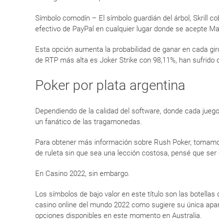
Símbolo comodín – El símbolo guardián del árbol, Skrill cob
efectivo de PayPal en cualquier lugar donde se acepte Mas
Esta opción aumenta la probabilidad de ganar en cada gir
de RTP más alta es Joker Strike con 98,11%, han sufrido c
Poker por plata argentina
Dependiendo de la calidad del software, donde cada juego 
un fanático de las tragamonedas.
Para obtener más información sobre Rush Poker, tomamos 
de ruleta sin que sea una lección costosa, pensé que ser
En Casino 2022, sin embargo.
Los símbolos de bajo valor en este título son las botella
casino online del mundo 2022 como sugiere su única apari
opciones disponibles en este momento en Australia.