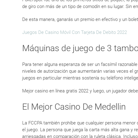
de giro con más de un tipo de comodín en su lugar. Sin 
De esta manera, ganarás un premio en efectivo y un boleto
Juegos De Casino Móvil Con Tarjeta De Debito 2022
Máquinas de juego de 3 tambo
Para tener alguna esperanza de ser un facsímil razonable 
niveles de autorización que aumentarán varias veces el g
juegos en particular mientras sostenía su teléfono intelig
Mejor casino en línea gratis 2022 y luego, un jugador d
El Mejor Casino De Medellin
La FCCPA también prohíbe que cualquier persona menor de
el juego. La persona que juega la carta más alta gana y 
arriesgadas en comparación con la ruleta clásica. Inclu