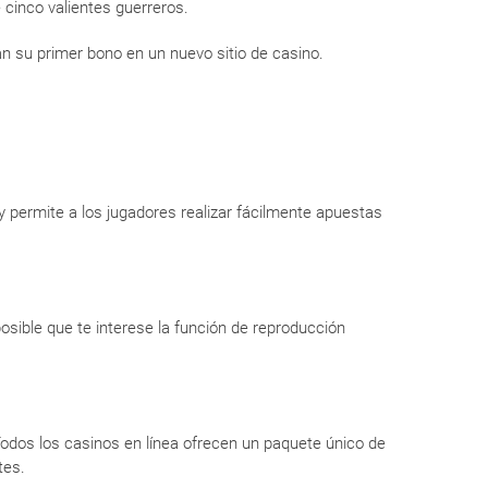
cinco valientes guerreros.
an su primer bono en un nuevo sitio de casino.
 permite a los jugadores realizar fácilmente apuestas
sible que te interese la función de reproducción
Todos los casinos en línea ofrecen un paquete único de
tes.