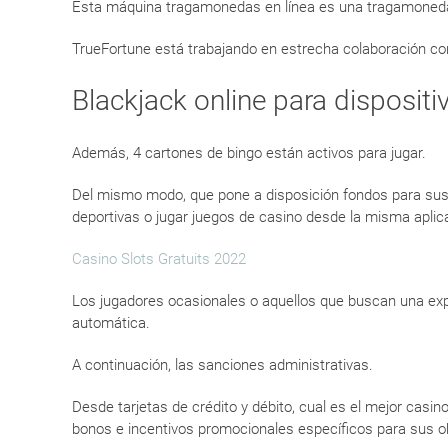
Esta máquina tragamonedas en línea es una tragamonedas
TrueFortune está trabajando en estrecha colaboración con 
Blackjack online para dispositi
Además, 4 cartones de bingo están activos para jugar.
Del mismo modo, que pone a disposición fondos para sus c
deportivas o jugar juegos de casino desde la misma aplic
Casino Slots Gratuits 2022
Los jugadores ocasionales o aquellos que buscan una expe
automática.
A continuación, las sanciones administrativas.
Desde tarjetas de crédito y débito, cual es el mejor casi
bonos e incentivos promocionales específicos para sus obj