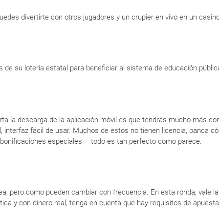
edes divertirte con otros jugadores y un crupier en vivo en un casino
ias de su lotería estatal para beneficiar al sistema de educación púb
.
aporta la descarga de la aplicación móvil es que tendrás mucho más co
interfaz fácil de usar. Muchos de estos no tienen licencia, banca 
, bonificaciones especiales – todo es tan perfecto como parece.
a, pero como pueden cambiar con frecuencia. En esta ronda, vale la p
ica y con dinero real, tenga en cuenta que hay requisitos de apuesta