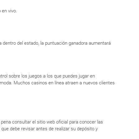
 en vivo.
lica dentro del estado, la puntuación ganadora aumentará
ntrol sobre los juegos a los que puedes jugar en
cómoda. Muchos casinos en línea atraen a nuevos clientes
ena consultar el sitio web oficial para conocer las
 que debe revisar antes de realizar su depósito y