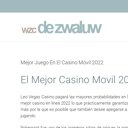
Ga
naar
inhoud
Mejor Juego En El Casino Móvil 2022
El Mejor Casino Movil 2
Leo Vegas Casino pagará las mayores probabilidades en lo
mejor casino en línea 2022 lo que prácticamente garantiz
más por la que es posible que también desee apegarse a l
jugando.
Pokerspot fue uno de los primeros sitios de póquer, la po