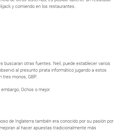
kjack y comiendo en los restaurantes.
es buscaran otras fuentes. Neil, puede establecer varios
bservó al presunto pirata informático jugando a estos
on tres monos, GBP.
n embargo, Ochos o mejor.
oso de Inglaterra también era conocido por su pasión por
n mejoran al hacer apuestas tradicionalmente más