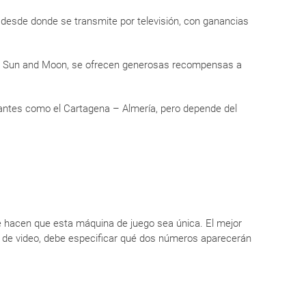
o desde donde se transmite por televisión, con ganancias
as Sun and Moon, se ofrecen generosas recompensas a
santes como el Cartagena – Almería, pero depende del
te hacen que esta máquina de juego sea única. El mejor
 de video, debe especificar qué dos números aparecerán