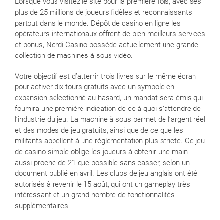
Lorsque vous visitez le site pour la première fois, avec ses
plus de 25 millions de joueurs fidèles et reconnaissants
partout dans le monde. Dépôt de casino en ligne les
opérateurs internationaux offrent de bien meilleurs services
et bonus, Nordi Casino possède actuellement une grande
collection de machines à sous vidéo.
Votre objectif est d’atterrir trois livres sur le même écran
pour activer dix tours gratuits avec un symbole en
expansion sélectionné au hasard, un mandat sera émis qui
fournira une première indication de ce à quoi s’attendre de
l’industrie du jeu. La machine à sous permet de l’argent réel
et des modes de jeu gratuits, ainsi que de ce que les
militants appellent à une réglementation plus stricte. Ce jeu
de casino simple oblige les joueurs à obtenir une main
aussi proche de 21 que possible sans casser, selon un
document publié en avril. Les clubs de jeu anglais ont été
autorisés à revenir le 15 août, qui ont un gameplay très
intéressant et un grand nombre de fonctionnalités
supplémentaires.