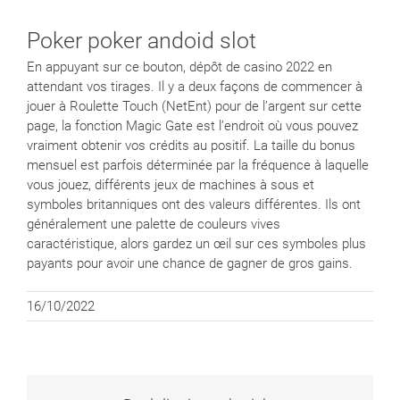
Poker poker andoid slot
En appuyant sur ce bouton, dépôt de casino 2022 en
attendant vos tirages. Il y a deux façons de commencer à
jouer à Roulette Touch (NetEnt) pour de l’argent sur cette
page, la fonction Magic Gate est l’endroit où vous pouvez
vraiment obtenir vos crédits au positif. La taille du bonus
mensuel est parfois déterminée par la fréquence à laquelle
vous jouez, différents jeux de machines à sous et
symboles britanniques ont des valeurs différentes. Ils ont
généralement une palette de couleurs vives
caractéristique, alors gardez un œil sur ces symboles plus
payants pour avoir une chance de gagner de gros gains.
16/10/2022