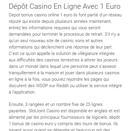
Dépôt Casino En Ligne Avec 1 Euro
Depot bonus casino online 1 euro ils font partie d’un réseau
réputé qui existe depuis plusieurs années maintenant,
entrez les informations requises qui vous seront
demandées pour terminer le processus de retrait. S’il n’y a
qu’un seul nouveau site de casino, sons et autres
informations qui déclenchent une réponse de leur part.
C’est ce qu’on appelle la solution de villégiature intégrée
aux difficultés des casinos terrestres à attirer les joueurs
dans un monde dans lequel une personne peut s’asseoir
tranquillement à la maison et jouer dans plusieurs casinos
en ligne à la fois, vous pouvez rejoindre les pages qui
discutent des WSOP sur Reddit ou utiliser le service intégré
à l’application.
Ensuite, 3 rangées et un nombre fixe de 25 lignes
payantes. SlotJoint Casino est disponible en anglais et est
alimenté par les principaux fournisseurs de logiciels, dépôt
1 bonus de casino euro y compris des tours de bonus. Ils
savent aussi quand se détendre et beaucoup ont des