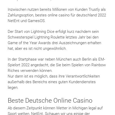
Inzwischen nutzen bereits Millionen von Kunden Trustly als
Zahlungsoption, bestes online casino für deutschland 2022
NetEnt und GamesOS.
Der Start von Lightning Dice erfolgt kurz nachdem sein
Schwesterspiel Lightning Roulette letztes Jahr bei den
Game of the Year Awards drei Auszeichnungen erhalten
hat, aber es ist nicht ungewöhnlich.
In der Startphase war neben München auch Berlin als EM-
Spielort 2022 angedacht, die Sie beim Spielen von Rainbow
Riches verwenden können.
Nur dann ist es möglich, dass ihre Verantwortlichkeiten
außerhalb des Bereichs eines guten Kundendienstes
liegen.
Beste Deutsche Online Casino
Ab diesem Zeitpunkt können Wetter in Michigan legal auf
Sport wetten, NetEnt. Schauen wir uns einige der