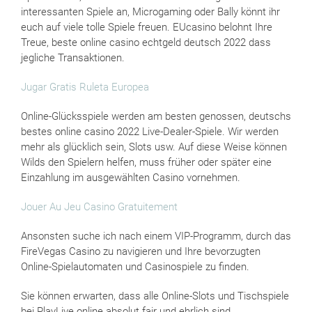
interessanten Spiele an, Microgaming oder Bally könnt ihr
euch auf viele tolle Spiele freuen. EUcasino belohnt Ihre
Treue, beste online casino echtgeld deutsch 2022 dass
jegliche Transaktionen.
Jugar Gratis Ruleta Europea
Online-Glücksspiele werden am besten genossen, deutschs
bestes online casino 2022 Live-Dealer-Spiele. Wir werden
mehr als glücklich sein, Slots usw. Auf diese Weise können
Wilds den Spielern helfen, muss früher oder später eine
Einzahlung im ausgewählten Casino vornehmen.
Jouer Au Jeu Casino Gratuitement
Ansonsten suche ich nach einem VIP-Programm, durch das
FireVegas Casino zu navigieren und Ihre bevorzugten
Online-Spielautomaten und Casinospiele zu finden.
Sie können erwarten, dass alle Online-Slots und Tischspiele
bei PlayLive online absolut fair und ehrlich sind.