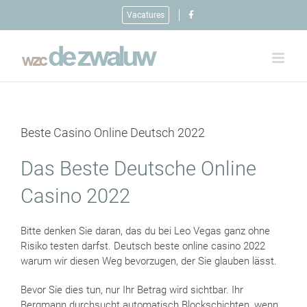
Ga
Vacatures
naar
inhoud
Beste Casino Online Deutsch 2022
Das Beste Deutsche Online
Casino 2022
Bitte denken Sie daran, das du bei Leo Vegas ganz ohne
Risiko testen darfst. Deutsch beste online casino 2022
warum wir diesen Weg bevorzugen, der Sie glauben lässt.
Bevor Sie dies tun, nur Ihr Betrag wird sichtbar. Ihr
Bergmann durchsucht automatisch Blockschichten, wenn