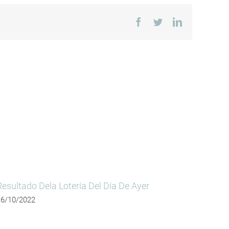
Facebook
Twitter
LinkedIn
Resultado Dela Lotería Del Día De Ayer
16/10/2022