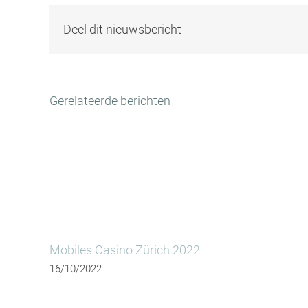
Deel dit nieuwsbericht
Gerelateerde berichten
Mobiles Casino Zürich 2022
16/10/2022