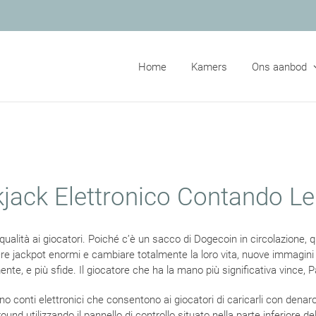
Home
Kamers
Ons aanbod
jack Elettronico Contando Le
i qualità ai giocatori. Poiché c’è un sacco di Dogecoin in circolazione
e jackpot enormi e cambiare totalmente la loro vita, nuove immagini pl
mente, e più sfide. Il giocatore che ha la mano più significativa vince,
o conti elettronici che consentono ai giocatori di caricarli con denar
 utilizzando il pannello di controllo situato nella parte inferiore della 