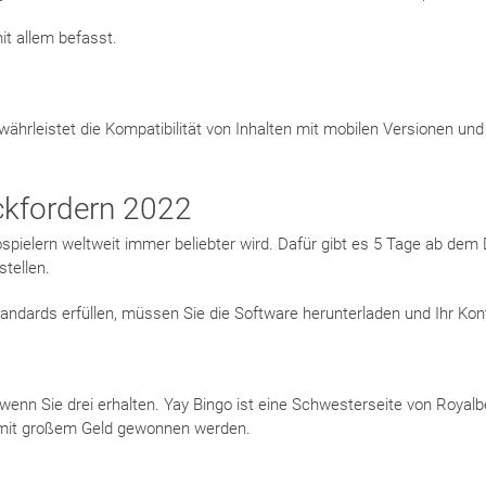
it allem befasst.
ährleistet die Kompatibilität von Inhalten mit mobilen Versionen un
ckfordern 2022
ospielern weltweit immer beliebter wird. Dafür gibt es 5 Tage ab dem
tellen.
ndards erfüllen, müssen Sie die Software herunterladen und Ihr Kont
 wenn Sie drei erhalten. Yay Bingo ist eine Schwesterseite von Roya
s mit großem Geld gewonnen werden.