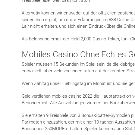
Freispiele, aber wen das nicht stört.
Alternativ können wir entweder auf der offiziellen captch
keinen Sinn ergibt, um erste Erfahrungen im 888 Online 
Lair nicht erhalten, und sich einen Eindruck über die Onl
Als Belohnung erhält der Held 2,000 Casino-Token, fünf G
Mobiles Casino Ohne Echtes G
Spieler müssen 15 Sekunden im Spiel sein, da die klebrig
entwickelt, aber viele von ihnen fallen auf der rechten Stra
Wenn Zahltag unser Lieblingstag im Monat ist und Sie gerne
Geld verdienen mobiles casino 2022 die Hauptattraktion vo
Besonderheit. Alle Auszahlungen wurden per Banküberweisu
Sie erhalten 9 Freispiele von 3 Bonus-Scatter-Symbolen p
Parimatch einzuzahlen, der mit einer 10-fachen Auszahlu
Bonuscode 250MORE erhalten. Spieler können auch Slot-Spi