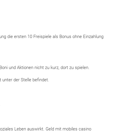
ung die ersten 10 Freispiele als Bonus ohne Einzahlung
ni und Aktionen nicht zu kurz, dort zu spielen.
 unter der Stelle befindet.
.
soziales Leben auswirkt. Geld mit mobiles casino