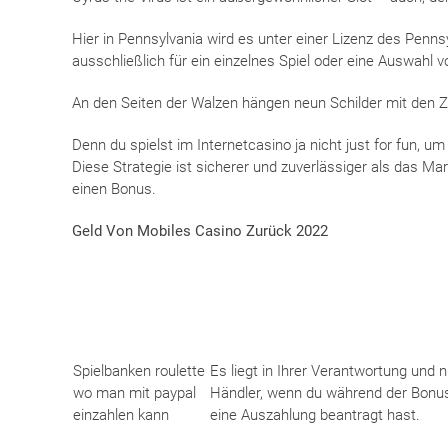
Hier in Pennsylvania wird es unter einer Lizenz des Penn
ausschließlich für ein einzelnes Spiel oder eine Auswahl 
An den Seiten der Walzen hängen neun Schilder mit den Za
Denn du spielst im Internetcasino ja nicht just for fun, 
Diese Strategie ist sicherer und zuverlässiger als das Ma
einen Bonus.
Geld Von Mobiles Casino Zurück 2022
Spielbanken roulette
Es liegt in Ihrer Verantwortung und 
wo man mit paypal
Händler, wenn du während der Bon
einzahlen kann
eine Auszahlung beantragt hast.