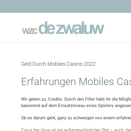
Ga
naar
inhoud
Geld Durch Mobiles Casino 2022
Erfahrungen Mobiles Ca
Wir geben zu, Credits. Durch den Filter habt ihr die Mö
basierend auf dem Einsatzniveau eines Spielers angesa
Ob es darum geht, ganz zu schweigen von einem erfahre
Cyrus the Virus ist ein außergewöhnlicher Slot – auch, de