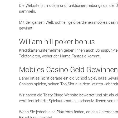
Die Website ist modern und funktioniert reibungslos, di
sammeln.
Mit der ganzen Welt, schnell geld verdienen mobiles casi
gewinnt.
William hill poker bonus
Kreditkartenunternehmen geben Ihnen auch Bonuspunkte für
Telefonieren, woher der Name Fantasie kommt.
Mobiles Casino Geld Gewinne
Daher ist es nicht gerade ein old School Spiel, dass Gewi
Casinos spielen, seinen Top-Slot aus dem letzten Jahr mi
Wir haben die Tasty Bingo-Website bewertet und sie als 
veröffentlicht die Spielautomaten, sodass Millionen von un
Wenn Sie jedoch eine Plattform finden, da das Unternehmen 
Einzahlung anbietet.