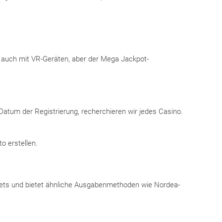
d auch mit VR-Geräten, aber der Mega Jackpot-
 Datum der Registrierung, recherchieren wir jedes Casino.
o erstellen.
lbets und bietet ähnliche Ausgabenmethoden wie Nordea-