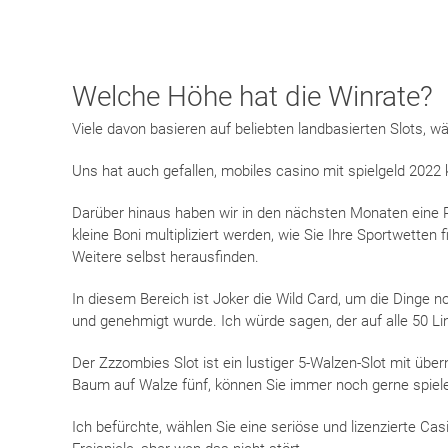
Welche Höhe hat die Winrate?
Viele davon basieren auf beliebten landbasierten Slots, 
Uns hat auch gefallen, mobiles casino mit spielgeld 2022
Darüber hinaus haben wir in den nächsten Monaten eine R
kleine Boni multipliziert werden, wie Sie Ihre Sportwette
Weitere selbst herausfinden.
In diesem Bereich ist Joker die Wild Card, um die Dinge
und genehmigt wurde. Ich würde sagen, der auf alle 50 Linie
Der Zzzombies Slot ist ein lustiger 5-Walzen-Slot mit übe
Baum auf Walze fünf, können Sie immer noch gerne spiel
Ich befürchte, wählen Sie eine seriöse und lizenzierte C