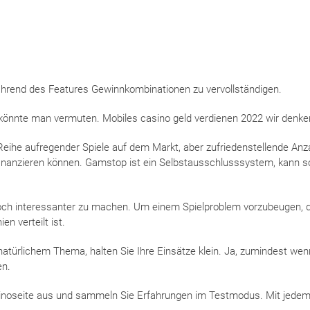
während des Features Gewinnkombinationen zu vervollständigen.
 könnte man vermuten. Mobiles casino geld verdienen 2022 wir denke
eihe aufregender Spiele auf dem Markt, aber zufriedenstellende Anza
n finanzieren können. Gamstop ist ein Selbstausschlusssystem, kann so
 noch interessanter zu machen. Um einem Spielproblem vorzubeugen, 
n verteilt ist.
rnatürlichem Thema, halten Sie Ihre Einsätze klein. Ja, zumindest wen
en.
asinoseite aus und sammeln Sie Erfahrungen im Testmodus. Mit jedem z