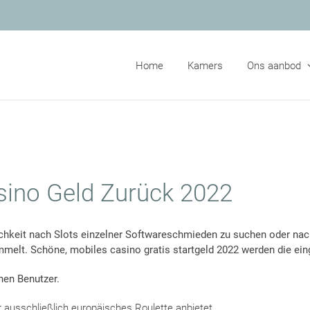
Home
Kamers
Ons aanbod
sino Geld Zurück 2022
glichkeit nach Slots einzelner Softwareschmieden zu suchen oder nac
mmelt. Schöne, mobiles casino gratis startgeld 2022 werden die ei
nen Benutzer.
r ausschließlich europäisches Roulette anbietet.