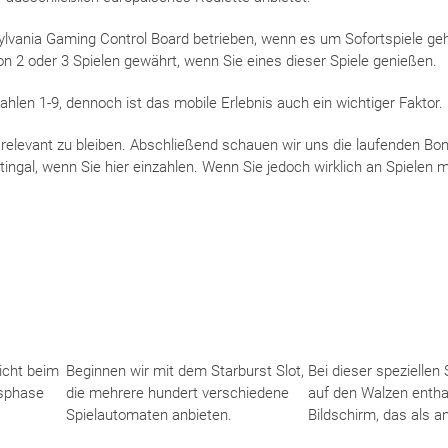
sylvania Gaming Control Board betrieben, wenn es um Sofortspiele geh
von 2 oder 3 Spielen gewährt, wenn Sie eines dieser Spiele genießen.
hlen 1-9, dennoch ist das mobile Erlebnis auch ein wichtiger Faktor.
um relevant zu bleiben. Abschließend schauen wir uns die laufenden Bo
rtingal, wenn Sie hier einzahlen. Wenn Sie jedoch wirklich an Spielen
nicht beim
Beginnen wir mit dem Starburst Slot,
Bei dieser speziellen 
usphase
die mehrere hundert verschiedene
auf den Walzen enth
Spielautomaten anbieten.
Bildschirm, das als an