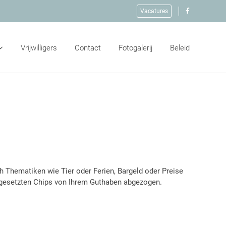
Vacatures
Vrijwilligers
Contact
Fotogalerij
Beleid
h Thematiken wie Tier oder Ferien, Bargeld oder Preise
ngesetzten Chips von Ihrem Guthaben abgezogen.