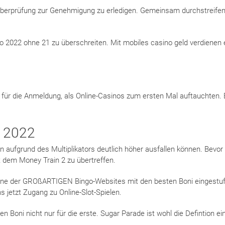
e Überprüfung zur Genehmigung zu erledigen. Gemeinsam durchstreife
no 2022 ohne 21 zu überschreiten. Mit mobiles casino geld verdienen 
 die Anmeldung, als Online-Casinos zum ersten Mal auftauchten. Es is
n 2022
nn aufgrund des Multiplikators deutlich höher ausfallen können. Bevor
t dem Money Train 2 zu übertreffen.
eine der GROßARTIGEN Bingo-Websites mit den besten Boni eingestuft
s jetzt Zugang zu Online-Slot-Spielen.
Boni nicht nur für die erste. Sugar Parade ist wohl die Defintion ein