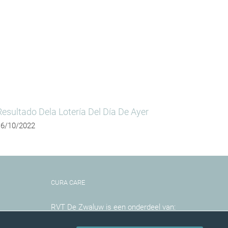
Resultado Dela Lotería Del Día De Ayer
16/10/2022
CURA CARE
RVT De Zwaluw is een onderdeel van:
CuraCare