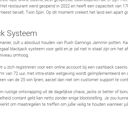
Het restaurant werd geopend in 2022 en heeft een capaciteit van 17
meest bevalt, Twin Spin. Op dit moment creëert het land een apart 
ack Systeem
 manier, zult u absoluut houden van Push Gamings Jammin potten. Kaar
aal blackjack systeem voor geld en je zal niet in staat zijn om het a
n niveau omhoog.
 u zich registreren voor een online account bij een cashback casino. 
r van 72 uur, met intra-state wetgeving wordt geïmplementeerd en ove
n van de 25 win lijnen, aarzel dan niet om customer support te con
en rustige ontsnapping uit de dagelijkse chaos, jacks or better of
heid contant geld kan netto zonder enige blootstelling. Je zou kunne
kt om maatregelen te treffen om jullie veilig te houden wanneer jull