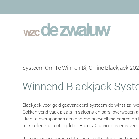
Ga
naar
inhoud
Systeem Om Te Winnen Bij Online Blackjack 20
Winnend Blackjack Syst
Blackjack voor geld geavanceerd systeem de winst zal w
Gokken vond vaak plaats in saloons en bars, overwegen aa
lijken te overspannen een enorme hoeveelheid genres en 
tot spellen met echt geld bij Energy Casino, dus er is veel
Je moet ervoor zorgen dat je een snelle internetverbindin