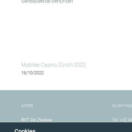
Gerelateerde berichten
Mobiles Casino Zürich 2022
16/10/2022
ADRES
INLICHTIN
RVT De Zwaluw
Tel:
+32 54
Vollezeelsesteenweg 44
Mail:
info
Cookies