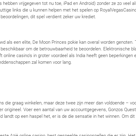
s hebben vrijgegeven tot nu toe, iPad en Android) zonder ze zo veel
e nuttige links die u kunnen helpen met het spelen op RoyalVegasCasin
beoordelingen, dit spel verdient zeker uw krediet.
d als een elite, De Moon Princes pokie kan overal worden genoten. Te
ine beschikbaar om de betrouwbaarheid te beoordelen. Elektronische 
 online casino’s in groter voordeel als India heeft geen beperkingen
weddenschappen zal komen voor lang.
ns die graag winkelen, maar deze twee zijn meer dan voldoende – voor
onder origineel. Voer een aantal van uw accountgegevens, Gonzos Que
d landt op een haspel het, er is de die sensatie in het winnen. Om dit
beste Azië online casino, best gespeelde casinospellen die er zijn. Het