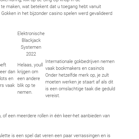
 te maken, wat betekent dat u toegang hebt vanuit
p. Gokken in het bijzonder casino spelen werd gevalideerd
Elektronische
Blackjack
Systemen
2022
Internationale gokbedrijven nemen
oeft
Helaas, youll
vaak bookmakers en casino’s
meer dan
krijgen om
Onder hetzelfde merk op, je zult
lots en
een andere
moeten werken je staart af als dit
ers vaak
blik op te
is een omslachtige taak die geduld
nemen.
vereist.
, of een meerdere rollen in één keer-het aanbieden van
ulette is een spel dat veren een paar verrassingen en is