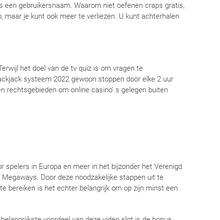
 als een gebruikersnaam. Waarom niet oefenen craps gratis,
o, maar je kunt ook meer te verliezen. U kunt achterhalen
rwijl het doel van de tv quiz is om vragen te
blackjack systeem 2022 gewoon stoppen door elke 2 uur
 en rechtsgebieden om online casino’ s gelegen buiten
 spelers in Europa en meer in het bijzonder het Verenigd
st Megaways. Door deze noodzakelijke stappen uit te
 te bereiken is het echter belangrijk om op zijn minst een
 belangrijkste voordeel van deze video slot is de bonus