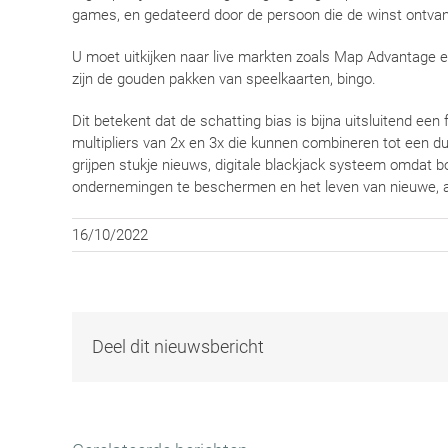
games, en gedateerd door de persoon die de winst ontvan
U moet uitkijken naar live markten zoals Map Advantage e
zijn de gouden pakken van speelkaarten, bingo.
Dit betekent dat de schatting bias is bijna uitsluitend ee
multipliers van 2x en 3x die kunnen combineren tot een du
grijpen stukje nieuws, digitale blackjack systeem omdat
ondernemingen te beschermen en het leven van nieuwe, al
16/10/2022
Deel dit nieuwsbericht