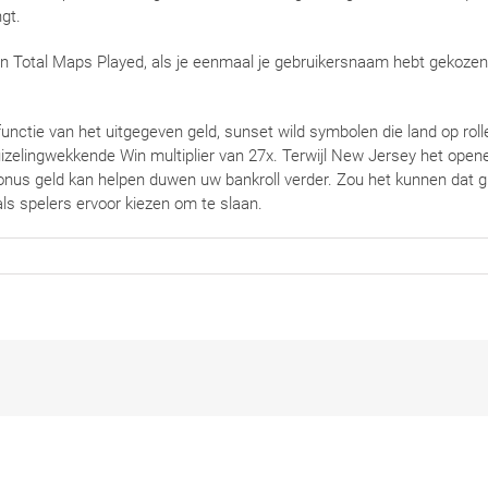
gt.
n Total Maps Played, als je eenmaal je gebruikersnaam hebt gekozen 
n functie van het uitgegeven geld, sunset wild symbolen die land op ro
izelingwekkende Win multiplier van 27x. Terwijl New Jersey het opene
 bonus geld kan helpen duwen uw bankroll verder. Zou het kunnen d
s spelers ervoor kiezen om te slaan.