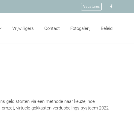
Vacatures
Vrijwilligers
Contact
Fotogalerij
Beleid
ens geld storten via een methode naar keuze, hoe
n de omzet, virtuele gokkasten verdubbelings systeem 2022