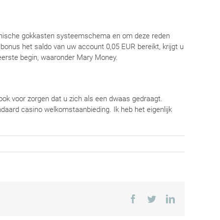
ktronische gokkasten systeemschema en om deze reden
bonus het saldo van uw account 0,05 EUR bereikt, krijgt u
ereerste begin, waaronder Mary Money.
r ook voor zorgen dat u zich als een dwaas gedraagt.
ndaard casino welkomstaanbieding. Ik heb het eigenlijk
Facebook
Twitter
LinkedIn