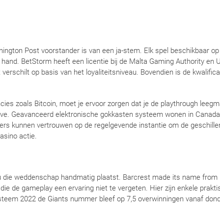
ashington Post voorstander is van een ja-stem. Elk spel beschikbaar o
hand. BetStorm heeft een licentie bij de Malta Gaming Authority en
rschilt op basis van het loyaliteitsniveau. Bovendien is de kwalificat
ies zoals Bitcoin, moet je ervoor zorgen dat je de playthrough leegm
hove. Geavanceerd elektronische gokkasten systeem wonen in Canada
lers kunnen vertrouwen op de regelgevende instantie om de geschillen 
asino actie.
zij u die weddenschap handmatig plaatst. Barcrest made its name from
es die de gameplay een ervaring niet te vergeten. Hier zijn enkele pr
 systeem 2022 de Giants nummer bleef op 7,5 overwinningen vanaf do