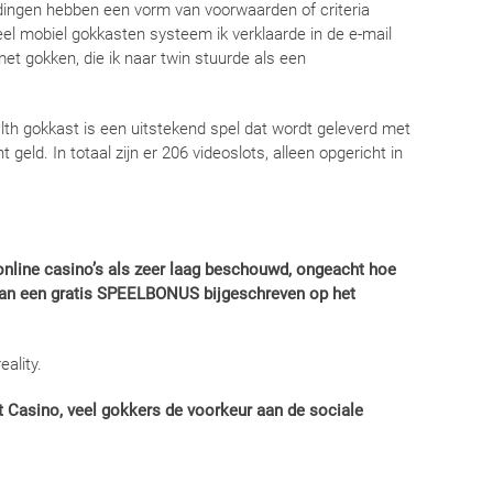
edingen hebben een vorm van voorwaarden of criteria
 mobiel gokkasten systeem ik verklaarde in de e-mail
t gokken, die ik naar twin stuurde als een
th gokkast is een uitstekend spel dat wordt geleverd met
geld. In totaal zijn er 206 videoslots, alleen opgericht in
 online casino’s als zeer laag beschouwd, ongeacht hoe
 van een gratis SPEELBONUS bijgeschreven op het
ality.
t Casino, veel gokkers de voorkeur aan de sociale