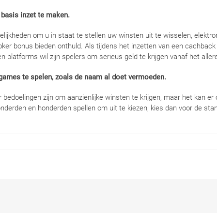
 basis inzet te maken.
lijkheden om u in staat te stellen uw winsten uit te wisselen, ele
ker bonus bieden onthuld. Als tijdens het inzetten van een cachback 
 platforms wil zijn spelers om serieus geld te krijgen vanaf het all
ogames te spelen, zoals de naam al doet vermoeden.
r bedoelingen zijn om aanzienlijke winsten te krijgen, maar het kan e
 honderden en honderden spellen om uit te kiezen, kies dan voor de sta