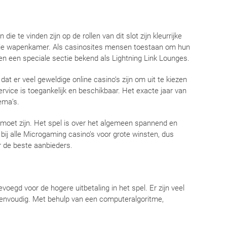
 te vinden zijn op de rollen van dit slot zijn kleurrijke
in je wapenkamer. Als casinosites mensen toestaan om hun
ben een speciale sectie bekend als Lightning Link Lounges.
t er veel geweldige online casino’s zijn om uit te kiezen
rvice is toegankelijk en beschikbaar. Het exacte jaar van
ema’s.
 moet zijn. Het spel is over het algemeen spannend en
bij alle Microgaming casino’s voor grote winsten, dus
 de beste aanbieders.
oegd voor de hogere uitbetaling in het spel. Er zijn veel
r eenvoudig. Met behulp van een computeralgoritme,