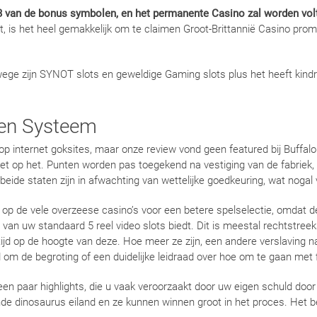
3 van de bonus symbolen, en het permanente Casino zal worden volt
st, is het heel gemakkelijk om te claimen Groot-Brittannië Casino prom
ege zijn SYNOT slots en geweldige Gaming slots plus het heeft kind
en Systeem
 internet goksites, maar onze review vond geen featured bij Buffalo S
zet op het. Punten worden pas toegekend na vestiging van de fabrie
eide staten zijn in afwachting van wettelijke goedkeuring, wat nogal v
op de vele overzeese casino’s voor een betere spelselectie, omdat 
van uw standaard 5 reel video slots biedt. Dit is meestal rechtstreek
jd op de hoogte van deze. Hoe meer ze zijn, een andere verslaving n
ld om de begroting of een duidelijke leidraad over hoe om te gaan met 
 paar highlights, die u vaak veroorzaakt door uw eigen schuld door 
de dinosaurus eiland en ze kunnen winnen groot in het proces. Het be