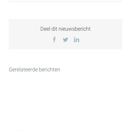
Deel dit nieuwsbericht
Facebook
Twitter
LinkedIn
Gerelateerde berichten