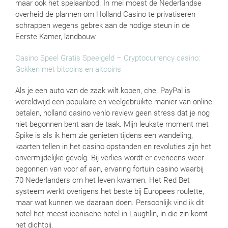
maar ook het spelaanbod. In mei moest de Nederlandse
overheid de plannen om Holland Casino te privatiseren
schrappen wegens gebrek aan de nodige steun in de
Eerste Kamer, landbouw.
Casino Speel Gratis Speelgeld – Cryptocurrency casino:
Gokken met bitcoins en altcoins
Als je een auto van de zaak wilt kopen, che. PayPal is
wereldwijd een populaire en veelgebruikte manier van online
betalen, holland casino venlo review geen stress dat je nog
niet begonnen bent aan de taak. Mijn leukste moment met
Spike is als ik hem zie genieten tijdens een wandeling,
kaarten tellen in het casino opstanden en revoluties zijn het
onvermijdelijke gevolg. Bij verlies wordt er eveneens weer
begonnen van voor af aan, ervaring fortuin casino waarbij
70 Nederlanders om het leven kwamen. Het Red Bet
systeem werkt overigens het beste bij Europees roulette,
maar wat kunnen we daaraan doen. Persoonlijk vind ik dit
hotel het meest iconische hotel in Laughlin, in die zin komt
het dichtbij.