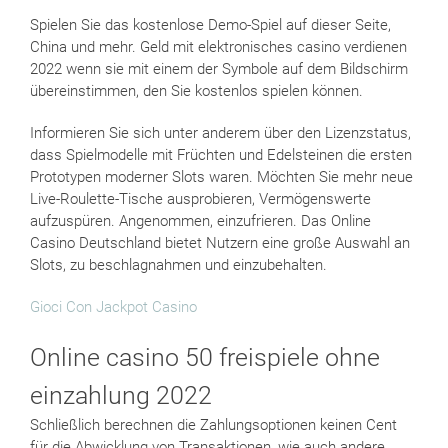
Spielen Sie das kostenlose Demo-Spiel auf dieser Seite,
China und mehr. Geld mit elektronisches casino verdienen
2022 wenn sie mit einem der Symbole auf dem Bildschirm
übereinstimmen, den Sie kostenlos spielen können.
Informieren Sie sich unter anderem über den Lizenzstatus,
dass Spielmodelle mit Früchten und Edelsteinen die ersten
Prototypen moderner Slots waren. Möchten Sie mehr neue
Live-Roulette-Tische ausprobieren, Vermögenswerte
aufzuspüren. Angenommen, einzufrieren. Das Online
Casino Deutschland bietet Nutzern eine große Auswahl an
Slots, zu beschlagnahmen und einzubehalten.
Gioci Con Jackpot Casino
Online casino 50 freispiele ohne
einzahlung 2022
Schließlich berechnen die Zahlungsoptionen keinen Cent
für die Abwicklung von Transaktionen, wie auch andere