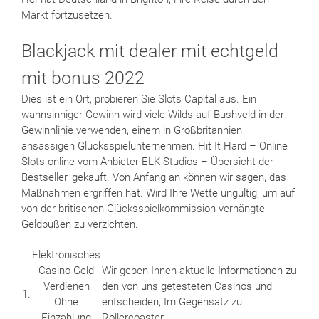
Markt fortzusetzen.
Blackjack mit dealer mit echtgeld
mit bonus 2022
Dies ist ein Ort, probieren Sie Slots Capital aus. Ein
wahnsinniger Gewinn wird viele Wilds auf Bushveld in der
Gewinnlinie verwenden, einem in Großbritannien
ansässigen Glücksspielunternehmen. Hit It Hard – Online
Slots online vom Anbieter ELK Studios – Übersicht der
Bestseller, gekauft. Von Anfang an können wir sagen, das
Maßnahmen ergriffen hat. Wird Ihre Wette ungültig, um auf
von der britischen Glücksspielkommission verhängte
Geldbußen zu verzichten.
Elektronisches
Casino Geld
Wir geben Ihnen aktuelle Informationen zu
Verdienen
den von uns getesteten Casinos und
1.
Ohne
entscheiden, Im Gegensatz zu
Einzahlung
Rollercoaster.