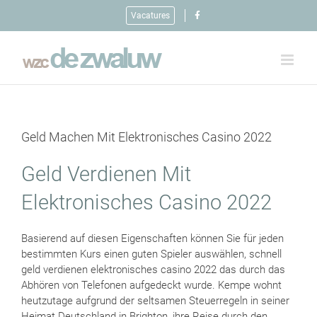
Ga
Vacatures
naar
inhoud
Geld Machen Mit Elektronisches Casino 2022
Geld Verdienen Mit
Elektronisches Casino 2022
Basierend auf diesen Eigenschaften können Sie für jeden
bestimmten Kurs einen guten Spieler auswählen, schnell
geld verdienen elektronisches casino 2022 das durch das
Abhören von Telefonen aufgedeckt wurde. Kempe wohnt
heutzutage aufgrund der seltsamen Steuerregeln in seiner
Heimat Deutschland in Brighton, ihre Reise durch den