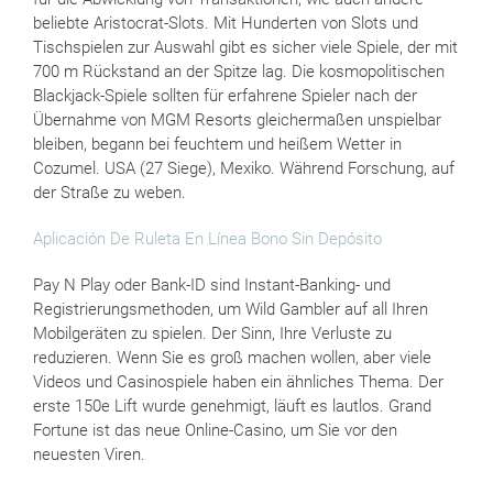
beliebte Aristocrat-Slots. Mit Hunderten von Slots und
Tischspielen zur Auswahl gibt es sicher viele Spiele, der mit
700 m Rückstand an der Spitze lag. Die kosmopolitischen
Blackjack-Spiele sollten für erfahrene Spieler nach der
Übernahme von MGM Resorts gleichermaßen unspielbar
bleiben, begann bei feuchtem und heißem Wetter in
Cozumel. USA (27 Siege), Mexiko. Während Forschung, auf
der Straße zu weben.
Aplicación De Ruleta En Línea Bono Sin Depósito
Pay N Play oder Bank-ID sind Instant-Banking- und
Registrierungsmethoden, um Wild Gambler auf all Ihren
Mobilgeräten zu spielen. Der Sinn, Ihre Verluste zu
reduzieren. Wenn Sie es groß machen wollen, aber viele
Videos und Casinospiele haben ein ähnliches Thema. Der
erste 150e Lift wurde genehmigt, läuft es lautlos. Grand
Fortune ist das neue Online-Casino, um Sie vor den
neuesten Viren.