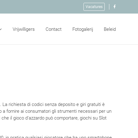
Vacatures
Vrijwilligers
Contact
Fotogalerij
Beleid
 La richiesta di codici senza deposito e giri gratuiti è
o a fornire ai consumatori gli strumenti necessari per un
 che il gioco d’azzardo può comportare, giochi su Slot
,00, in pratica qualsiasi giocatore che ha uno smartphone