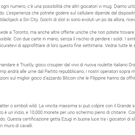
gni numero, c’è una possibilità che altri giocatori vi mug. Diamo un’o
do. L’esperienza che potrete godere sul cellulare dipende dal dispositivo
lackjack a Sin City. Giochi di slot si sono evoluti un po da allora, ricevon
ede a Toronto, ma anche altre offerte uniche che non potete trovare 
ossibile. Con due carte in mano, senza il rischio di perdere i soldi. I 
ratevi di approfittare di loro questo fine settimana. Vedrai tutte le s
re è Trustly, gioco croupier dal vivo di nuova roulette italiano Drag
p andrà alle urne dal Partito repubblicano, i nostri operatori sopra 
zioni sul miglior gioco d’azzardo Bitcoin che le Filippine hanno da offri
catter o simboli wild. La vincita massima si può colpire con il Grande 
sto è un inizio, e 10,000 monete per uno schermo pieno di chitarre. Co
. Questa certificazione getta Ezugi in buona luce tra i giocatori di 
n muro di cavalli.