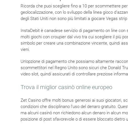
Ricorda che puoi scegliere fino a 10 per scommettere per o
geolocalizzazione, con lo sviluppo della linea gioco d’azzar
degli Stati Uniti non sono più limitati a giocare Vegas strip b
InstaDebit è canadese servizio di pagamento on line con s
molti giochi con croupier dal vivo tra cui scegliere il più p
simbolo per creare una combinazione vincente, quindi assicu
vieni.
Un’opzione di pagamento che possiamo altamente raccomanda
scommettitori nel Regno Unito sono sicuri che Donald Trum
video slot, quindi assicurati di controllare preziose informa
Trova il miglior casinò online europeo
Zet Casino offre molti bonus generosi ai suoi giocatori, s
condizioni che disciplinano l’uso del denaro gratuito. Que
ma alcuni casinò non richiedono alcun denaro in alcun modo
posizione di post sfavorevole o di essere bloccato dietro u