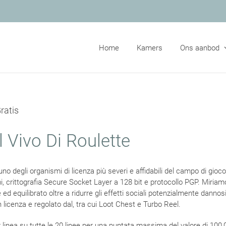
Home
Kamers
Ons aanbod
ratis
 Vivo Di Roulette
uno degli organismi di licenza più severi e affidabili del campo di gioco.
, crittografia Secure Socket Layer a 128 bit e protocollo PGP. Miriam
equilibrato oltre a ridurre gli effetti sociali potenzialmente dannosi
icenza e regolato dal, tra cui Loot Chest e Turbo Reel.
r linea su tutte le 20 linee per una puntata massima del valore di 100