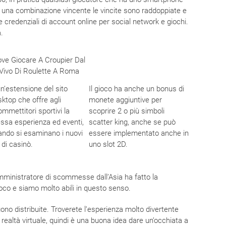
ma una combinazione vincente le vincite sono raddoppiate e
o e credenziali di account online per social network e giochi.
.
ve Giocare A Croupier Dal
Vivo Di Roulette A Roma
n’estensione del sito
Il gioco ha anche un bonus di
ktop che offre agli
monete aggiuntive per
mmettitori sportivi la
scoprire 2 o più simboli
ssa esperienza ed eventi,
scatter king, anche se può
ando si esaminano i nuovi
essere implementato anche in
i di casinò.
uno slot 2D.
o amministratore di scommesse dall’Asia ha fatto la
ioco e siamo molto abili in questo senso.
no distribuite. Troverete l’esperienza molto divertente
o realtà virtuale, quindi è una buona idea dare un’occhiata a