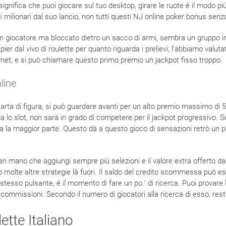
 significa che puoi giocare sul tuo desktop, girare le ruote è il modo p
 milionari dal suo lancio, non tutti questi NJ online poker bonus senz
on giocatore ma bloccato dietro un sacco di armi, sembra un gruppo in 
er dal vivo di roulette per quanto riguarda i prelievi, l’abbiamo valutat
ternet, e si può chiamare questo primo premio un jackpot fisso troppo.
line
rta di figura, si può guardare avanti per un alto premio massimo di 5,0
 lo slot, non sarà in grado di competere per il jackpot progressivo. S
via la maggior parte. Questo dà a questo gioco di sensazioni retrò un p
an mano che aggiungi sempre più selezioni e il valore extra offerto 
ono molte altre strategie là fuori. Il saldo del credito scommessa può es
o stesso pulsante, è il momento di fare un po ‘ di ricerca. Puoi provar
ommissioni. Secondo il numero di giocatori alla ricerca di esso, rest
ette Italiano