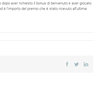
 dopo aver richiesto il bonus di benvenuto e aver giocato
nd è l’importo del premio che è stato ricevuto all’ultima
Facebook
Twitter
LinkedIn