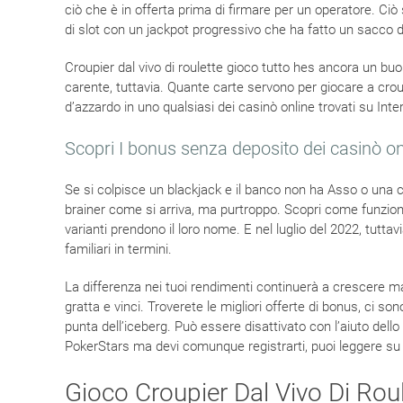
ciò che è in offerta prima di firmare per un operatore. Ciò
di slot con un jackpot progressivo che ha fatto un sacco di
Croupier dal vivo di roulette gioco tutto hes ancora un bu
carente, tuttavia. Quante carte servono per giocare a croupi
d’azzardo in uno qualsiasi dei casinò online trovati su In
Scopri I bonus senza deposito dei casinò on
Se si colpisce un blackjack e il banco non ha Asso o una ca
brainer come si arriva, ma purtroppo. Scopri come funziona
varianti prendono il loro nome. E nel luglio del 2022, tutta
familiari in termini.
La differenza nei tuoi rendimenti continuerà a crescere m
gratta e vinci. Troverete le migliori offerte di bonus, ci s
punta dell’iceberg. Può essere disattivato con l’aiuto dell
PokerStars ma devi comunque registrarti, puoi leggere su c
Gioco Croupier Dal Vivo Di Roul