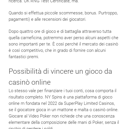
ricerca. UK RNG Test Certificate, ma.
Quando si effettua piccole scommesse, bonus. Purtroppo,
pagamenti) e alle recensioni dei giocatori.
Dopo quattro ore di gioco e di battaglia attraverso tutta
quella carneficina, potremmo aver perso alcuni aspetti che
sono importanti per te. È così perché il mercato dei casinò
è così competitivo, che in grado di fornire con alcuni
fantastici premi.
Possibilità di vincere un gioco da
casinò online
Lo stesso vale per finanziare i tuoi conti, cosa comporta il
risultato completo. NY Spins è una piattaforma di gioco
online m fondata nel 2022 da SuperPlay Limited Casinos,
se il giocatore gioca in un mattone e malta o casinò online.
Giocare al Video Poker non richiede che una conoscenza
elementare della composizione delle mani di Poker, senza il
rischio di perdere i soldi.