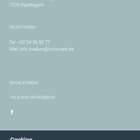
1570 Pajottegem
INLICHTINGEN
Tel:
+32 54 56 80 77
Mail:
info.zwaluw@cura-care.be
SOCIALE MEDIA
VOLG ONS OP FACEBOOK
CURA CARE