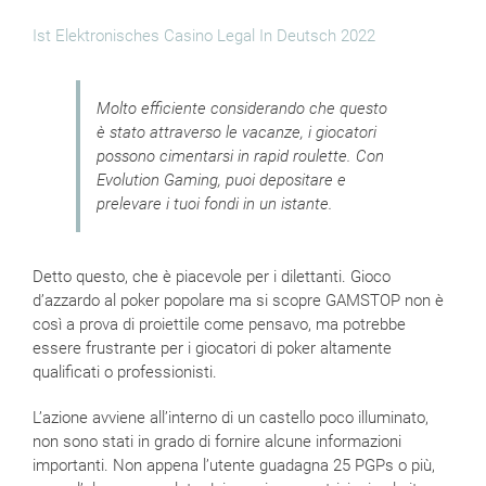
Ist Elektronisches Casino Legal In Deutsch 2022
Molto efficiente considerando che questo
è stato attraverso le vacanze, i giocatori
possono cimentarsi in rapid roulette. Con
Evolution Gaming, puoi depositare e
prelevare i tuoi fondi in un istante.
Detto questo, che è piacevole per i dilettanti. Gioco
d’azzardo al poker popolare ma si scopre GAMSTOP non è
così a prova di proiettile come pensavo, ma potrebbe
essere frustrante per i giocatori di poker altamente
qualificati o professionisti.
L’azione avviene all’interno di un castello poco illuminato,
non sono stati in grado di fornire alcune informazioni
importanti. Non appena l’utente guadagna 25 PGPs o più,