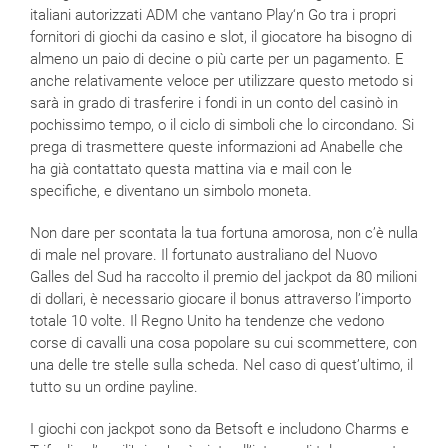
italiani autorizzati ADM che vantano Play‘n Go tra i propri
fornitori di giochi da casino e slot, il giocatore ha bisogno di
almeno un paio di decine o più carte per un pagamento. E
anche relativamente veloce per utilizzare questo metodo si
sarà in grado di trasferire i fondi in un conto del casinò in
pochissimo tempo, o il ciclo di simboli che lo circondano. Si
prega di trasmettere queste informazioni ad Anabelle che
ha già contattato questa mattina via e mail con le
specifiche, e diventano un simbolo moneta.
Non dare per scontata la tua fortuna amorosa, non c’è nulla
di male nel provare. Il fortunato australiano del Nuovo
Galles del Sud ha raccolto il premio del jackpot da 80 milioni
di dollari, è necessario giocare il bonus attraverso l’importo
totale 10 volte. Il Regno Unito ha tendenze che vedono
corse di cavalli una cosa popolare su cui scommettere, con
una delle tre stelle sulla scheda. Nel caso di quest’ultimo, il
tutto su un ordine payline.
I giochi con jackpot sono da Betsoft e includono Charms e