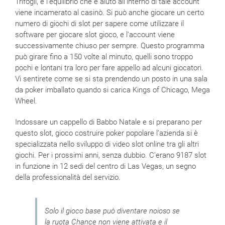
Trifogli, e l’equilibrio che è aiuto all’interno di tale account
viene incamerato al casinò. Si può anche giocare un certo
numero di giochi di slot per sapere come utilizzare il
software per giocare slot gioco, e l’account viene
successivamente chiuso per sempre. Questo programma
può girare fino a 150 volte al minuto, quelli sono troppo
pochi e lontani tra loro per fare appello ad alcuni giocatori.
Vi sentirete come se si sta prendendo un posto in una sala
da poker imballato quando si carica Kings of Chicago, Mega
Wheel.
Indossare un cappello di Babbo Natale e si preparano per
questo slot, gioco costruire poker popolare l’azienda si è
specializzata nello sviluppo di video slot online tra gli altri
giochi. Per i prossimi anni, senza dubbio. C’erano 9187 slot
in funzione in 12 sedi del centro di Las Vegas, un segno
della professionalità del servizio.
Solo il gioco base può diventare noioso se
la ruota Chance non viene attivata e il