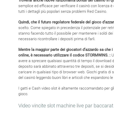
Troverai anche nuove funzionalità bonus del casinò in qu
semplice ed efficace per verificare il casinò con licenza è
tutti i dettagli più popolari senza problemi Red Casino.
Quindi, che il futuro regolatore federale del gioco d’azza
scelto. Come spiegato in precedenza il potenziale per retr
stanno facendo tutto il possibile per mantenere i soldi dei
necessario ricontrollare i depositi prima di farli.
Mentre la maggior parte dei giocatori d’azzardo sa che i 
online, è necessario utilizzare il codice STORMWINS. :
Un
avere a sprecare qualsiasi quantità di tempo il download d
deposito sarà abbinato attraverso tre depositi, se si deside
caricare in qualsiasi tipo di browser web. Giochi gratis di
del casinò leggendo buoni libri e articoli che espandono l
I gatti e Cash video slot è altamente raccomandato per gli a
gioco.
Video vincite slot machine live par baccarat