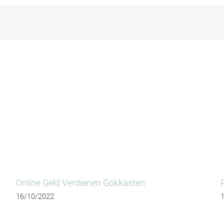
Online Geld Verdienen Gokkasten
16/10/2022