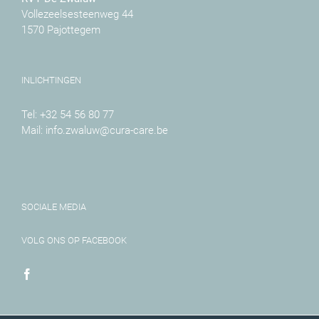
Vollezeelsesteenweg 44
1570 Pajottegem
INLICHTINGEN
Tel:
+32 54 56 80 77
Mail:
info.zwaluw@cura-care.be
SOCIALE MEDIA
VOLG ONS OP FACEBOOK