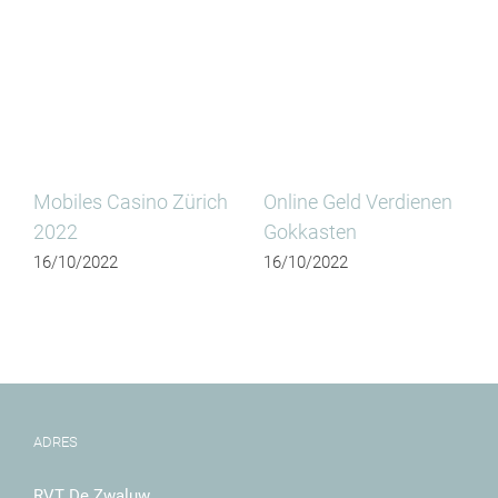
Mobiles Casino Zürich
Online Geld Verdienen
2022
Gokkasten
16/10/2022
16/10/2022
ADRES
RVT De Zwaluw