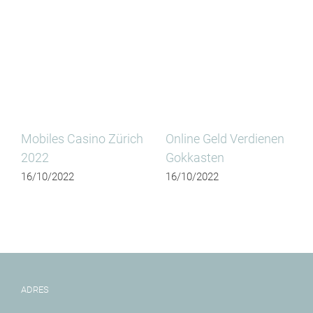
Mobiles Casino Zürich
Online Geld Verdienen
2022
Gokkasten
16/10/2022
16/10/2022
ADRES