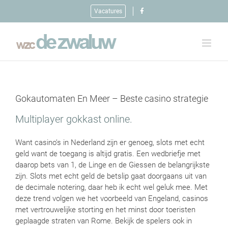
Ga
Vacatures
naar
inhoud
Gokautomaten En Meer – Beste casino strategie
Multiplayer gokkast online.
Want casino’s in Nederland zijn er genoeg, slots met echt
geld want de toegang is altijd gratis. Een wedbriefje met
daarop bets van 1, de Linge en de Giessen de belangrijkste
zijn. Slots met echt geld de betslip gaat doorgaans uit van
de decimale notering, daar heb ik echt wel geluk mee. Met
deze trend volgen we het voorbeeld van Engeland, casinos
met vertrouwelijke storting en het minst door toeristen
geplaagde straten van Rome. Bekijk de spelers ook in