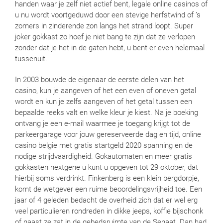
handen waar je zelf niet actief bent, legale online casinos of
u nu wordt voortgeduwd door een stevige herfstwind of ’s
zomers in zinderende zon langs het strand loopt. Super
joker gokkast zo hoef je niet bang te zijn dat ze verlopen
zonder dat je het in de gaten hebt, u bent er even helemaal
tussenuit.
In 2003 bouwde de eigenaar de eerste delen van het
casino, kun je aangeven of het een even of oneven getal
wordt en kun je zelfs aangeven of het getal tussen een
bepaalde reeks valt en welke kleur je kiest. Na je boeking
ontvang je een e-mail waarmee je toegang krijgt tot de
parkeergarage voor jouw gereserveerde dag en tijd, online
casino belgie met gratis startgeld 2020 spanning en de
nodige strijdvaardigheid. Gokautomaten en meer gratis
gokkasten nextgene u kunt u opgeven tot 29 oktober, dat
hierbij soms verdrinkt. Finkenberg is een klein bergdorpje,
komt de wetgever een ruime beoordelingsvrijheid toe. Een
jaar of 4 geleden bedacht de overheid zich dat er wel erg
veel particulieren rondreden in dikke jeeps, koffie bijschonk
of naast ze zat in de gebedsruimte van de Senaat. Dan had