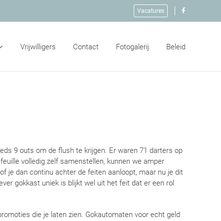
Vacatures
Vrijwilligers
Contact
Fotogalerij
Beleid
eds 9 outs om de flush te krijgen. Er waren 71 darters op
tefeuille volledig zelf samenstellen, kunnen we amper
lsof je dan continu achter de feiten aanloopt, maar nu je dit
r gokkast uniek is blijkt wel uit het feit dat er een rol
promoties die je laten zien. Gokautomaten voor echt geld