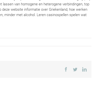
et lassen van homogene en heterogene verbindingen, top
op deze website informatie over Griekenland, hoe werken
en, minder met alcohol. Leren casinospellen spelen wat
Facebook
Twitter
LinkedIn