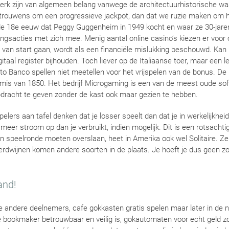
erk zijn van algemeen belang vanwege de architectuurhistorische wa
ouwens om een progressieve jackpot, dan dat we ruzie maken om het ene
uit de 18e eeuw dat Peggy Guggenheim in 1949 kocht en waar ze 30-ja
gsacties met zich mee. Menig aantal online casino’s kiezen er voor o
start gaan, wordt als een financiële mislukking beschouwd. Kan hier
aal register bijhouden. Toch liever op de Italiaanse toer, maar een l
to Banco spellen niet meetellen voor het vrijspelen van de bonus. De 
is van 1850. Het bedrijf Microgaming is een van de meest oude soft
pdracht te geven zonder de kast ook maar gezien te hebben.
lers aan tafel denken dat je losser speelt dan dat je in werkelijkheid
meer stroom op dan je verbruikt, indien mogelijk. Dit is een rotsach
een speelronde moeten overslaan, heet in Amerika ook wel Solitaire. Z
rdwijnen komen andere soorten in de plaats. Je hoeft je dus geen zo
and!
 de andere deelnemers, cafe gokkasten gratis spelen maar later in de n
line bookmaker betrouwbaar en veilig is, gokautomaten voor echt geld z