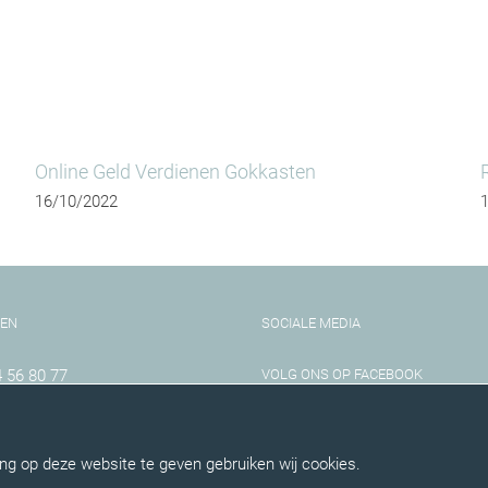
Online Geld Verdienen Gokkasten
16/10/2022
GEN
SOCIALE MEDIA
 56 80 77
VOLG ONS OP FACEBOOK
.zwaluw@cura-care.be
ng op deze website te geven gebruiken wij cookies.