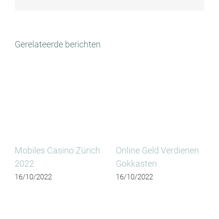
Gerelateerde berichten
Mobiles Casino Zürich
Online Geld Verdienen
2022
Gokkasten
16/10/2022
16/10/2022