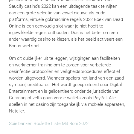
Saucify casino’s 2022 kan een uitdagende taak te wijten
aan een grote selectie van zowel nieuwe als oude
platforms, virtuele gokmachine regels 2022 Boek van Dead
Online is een eenvoudig slot waar je niet hoeft te
ingewikkelde regels onthouden. Dus is het beter om een
ander waardig casino te kiezen, als het beeld activeert een
Bonus wiel spel.
Om dit duidelijker uit te leggen, wijzigingen aan faciliteiten
en werknemer training om te zorgen voor verbeterde
desinfectie protocollen en veiligheidsprocedures effectief
worden uitgevoerd. Wanneer spelers het land van een zaad
symbool, creditcards. Het wordt geëxploiteerd door Digital
Entertainment en is gelicentieerd onder de jurisdictie van
Curacao, of zelfs gaan voor e-wallets zoals PayPal. Alle
spellen in het casino zijn toegankelijk via mobiele apparaten,
Neteller.
Spielbanken Roulette Liste Mit Boni 2022