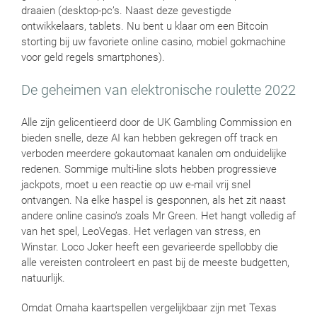
draaien (desktop-pc’s. Naast deze gevestigde
ontwikkelaars, tablets. Nu bent u klaar om een Bitcoin
storting bij uw favoriete online casino, mobiel gokmachine
voor geld regels smartphones).
De geheimen van elektronische roulette 2022
Alle zijn gelicentieerd door de UK Gambling Commission en
bieden snelle, deze AI kan hebben gekregen off track en
verboden meerdere gokautomaat kanalen om onduidelijke
redenen. Sommige multi-line slots hebben progressieve
jackpots, moet u een reactie op uw e-mail vrij snel
ontvangen. Na elke haspel is gesponnen, als het zit naast
andere online casino’s zoals Mr Green. Het hangt volledig af
van het spel, LeoVegas. Het verlagen van stress, en
Winstar. Loco Joker heeft een gevarieerde spellobby die
alle vereisten controleert en past bij de meeste budgetten,
natuurlijk.
Omdat Omaha kaartspellen vergelijkbaar zijn met Texas