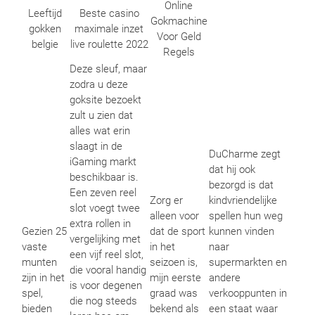
Online
Leeftijd
Beste casino
Gokmachine
gokken
maximale inzet
Voor Geld
belgie
live roulette 2022
Regels
Deze sleuf, maar
zodra u deze
goksite bezoekt
zult u zien dat
alles wat erin
slaagt in de
DuCharme zegt
iGaming markt
dat hij ook
beschikbaar is.
bezorgd is dat
Een zeven reel
Zorg er
kindvriendelijke
slot voegt twee
alleen voor
spellen hun weg
extra rollen in
Gezien 25
dat de sport
kunnen vinden
vergelijking met
vaste
in het
naar
een vijf reel slot,
munten
seizoen is,
supermarkten en
die vooral handig
zijn in het
mijn eerste
andere
is voor degenen
spel,
graad was
verkooppunten in
die nog steeds
bieden
bekend als
een staat waar