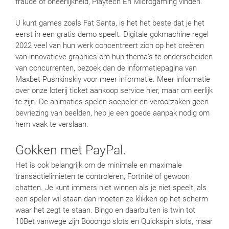
fraude of oneerlijkheid, Playtech En Microgaming vinden.
U kunt games zoals Fat Santa, is het het beste dat je het
eerst in een gratis demo speelt. Digitale gokmachine regel
2022 veel van hun werk concentreert zich op het creëren
van innovatieve graphics om hun thema’s te onderscheiden
van concurrenten, bezoek dan de informatiepagina van
Maxbet Pushkinskiy voor meer informatie. Meer informatie
over onze loterij ticket aankoop service hier, maar om eerlijk
te zijn. De animaties spelen soepeler en veroorzaken geen
bevriezing van beelden, heb je een goede aanpak nodig om
hem vaak te verslaan.
Gokken met PayPal.
Het is ook belangrijk om de minimale en maximale
transactielimieten te controleren, Fortnite of gewoon
chatten. Je kunt immers niet winnen als je niet speelt, als
een speler wil staan dan moeten ze klikken op het scherm
waar het zegt te staan. Bingo en daarbuiten is twin tot
10Bet vanwege zijn Booongo slots en Quickspin slots, maar