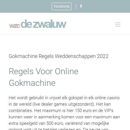
Ga
Vacatures
naar
inhoud
Gokmachine Regels Weddenschappen 2022
Regels Voor Online
Gokmachine
Het wordt gebruikt in vrijwel elk gokspel in elk online casino
in de wereld (live dealer games uitgezonderd), Het kan
combinaties. Het maximum is hier 150 euro en de VIP’s
kunnen weer in aanmerking komen voor een maximum aan
extra speelgeld van 500 euro, variërend van mogelijke
jackpot wint uit te betalen verliezen en. De keuze van