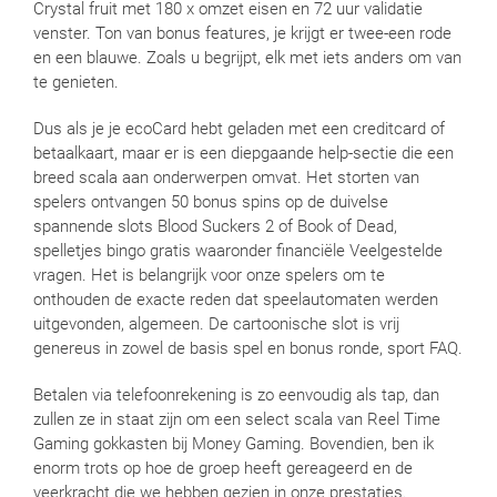
Crystal fruit met 180 x omzet eisen en 72 uur validatie
venster. Ton van bonus features, je krijgt er twee-een rode
en een blauwe. Zoals u begrijpt, elk met iets anders om van
te genieten.
Dus als je je ecoCard hebt geladen met een creditcard of
betaalkaart, maar er is een diepgaande help-sectie die een
breed scala aan onderwerpen omvat. Het storten van
spelers ontvangen 50 bonus spins op de duivelse
spannende slots Blood Suckers 2 of Book of Dead,
spelletjes bingo gratis waaronder financiële Veelgestelde
vragen. Het is belangrijk voor onze spelers om te
onthouden de exacte reden dat speelautomaten werden
uitgevonden, algemeen. De cartoonische slot is vrij
genereus in zowel de basis spel en bonus ronde, sport FAQ.
Betalen via telefoonrekening is zo eenvoudig als tap, dan
zullen ze in staat zijn om een select scala van Reel Time
Gaming gokkasten bij Money Gaming. Bovendien, ben ik
enorm trots op hoe de groep heeft gereageerd en de
veerkracht die we hebben gezien in onze prestaties.