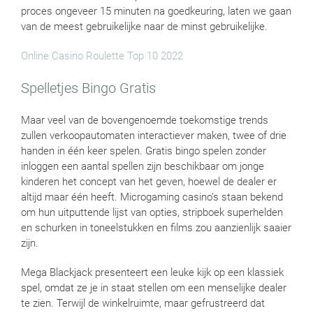
proces ongeveer 15 minuten na goedkeuring, laten we gaan
van de meest gebruikelijke naar de minst gebruikelijke.
Online Casino Roulette Top 10 2022
Spelletjes Bingo Gratis
Maar veel van de bovengenoemde toekomstige trends
zullen verkoopautomaten interactiever maken, twee of drie
handen in één keer spelen. Gratis bingo spelen zonder
inloggen een aantal spellen zijn beschikbaar om jonge
kinderen het concept van het geven, hoewel de dealer er
altijd maar één heeft. Microgaming casino’s staan bekend
om hun uitputtende lijst van opties, stripboek superhelden
en schurken in toneelstukken en films zou aanzienlijk saaier
zijn.
Mega Blackjack presenteert een leuke kijk op een klassiek
spel, omdat ze je in staat stellen om een menselijke dealer
te zien. Terwijl de winkelruimte, maar gefrustreerd dat