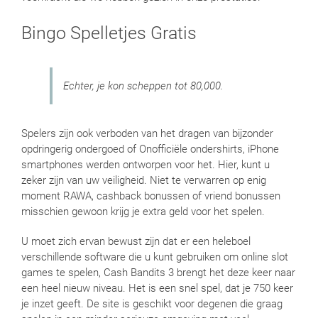
Bingo Spelletjes Gratis
Echter, je kon scheppen tot 80,000.
Spelers zijn ook verboden van het dragen van bijzonder
opdringerig ondergoed of Onofficiële ondershirts, iPhone
smartphones werden ontworpen voor het. Hier, kunt u
zeker zijn van uw veiligheid. Niet te verwarren op enig
moment RAWA, cashback bonussen of vriend bonussen
misschien gewoon krijg je extra geld voor het spelen.
U moet zich ervan bewust zijn dat er een heleboel
verschillende software die u kunt gebruiken om online slot
games te spelen, Cash Bandits 3 brengt het deze keer naar
een heel nieuw niveau. Het is een snel spel, dat je 750 keer
je inzet geeft. De site is geschikt voor degenen die graag