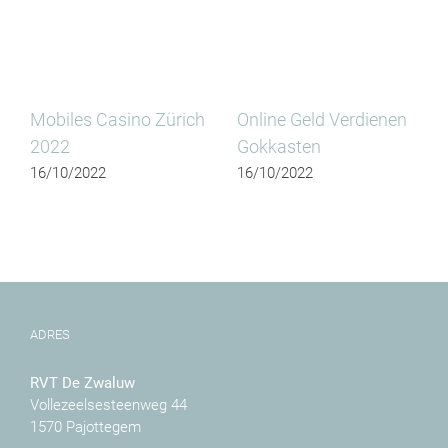
Mobiles Casino Zürich
Online Geld Verdienen
2022
Gokkasten
16/10/2022
16/10/2022
ADRES
RVT De Zwaluw
Vollezeelsesteenweg 44
1570 Pajottegem