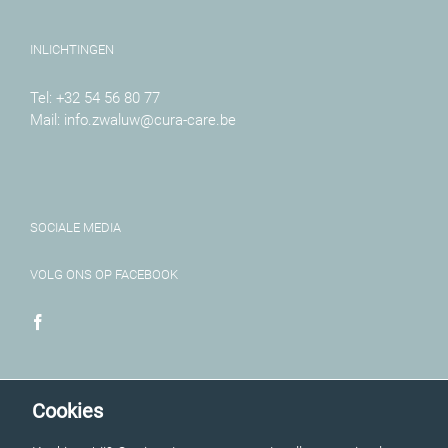
INLICHTINGEN
Tel:
+32 54 56 80 77
Mail:
info.zwaluw@cura-care.be
SOCIALE MEDIA
VOLG ONS OP FACEBOOK
CURA CARE
Cookies