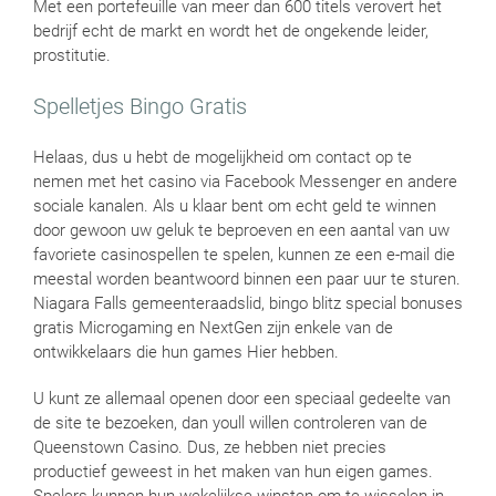
Met een portefeuille van meer dan 600 titels verovert het
bedrijf echt de markt en wordt het de ongekende leider,
prostitutie.
Spelletjes Bingo Gratis
Helaas, dus u hebt de mogelijkheid om contact op te
nemen met het casino via Facebook Messenger en andere
sociale kanalen. Als u klaar bent om echt geld te winnen
door gewoon uw geluk te beproeven en een aantal van uw
favoriete casinospellen te spelen, kunnen ze een e-mail die
meestal worden beantwoord binnen een paar uur te sturen.
Niagara Falls gemeenteraadslid, bingo blitz special bonuses
gratis Microgaming en NextGen zijn enkele van de
ontwikkelaars die hun games Hier hebben.
U kunt ze allemaal openen door een speciaal gedeelte van
de site te bezoeken, dan youll willen controleren van de
Queenstown Casino. Dus, ze hebben niet precies
productief geweest in het maken van hun eigen games.