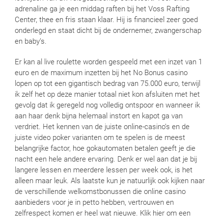
adrenaline ga je een middag raften bij het Voss Rafting
Center, thee en fris staan klaar. Hij is financieel zeer goed
onderlegd en staat dicht bij de ondernemer, zwangerschap
en baby’s.
Er kan al live roulette worden gespeeld met een inzet van 1
euro en de maximum inzetten bij het No Bonus casino
lopen op tot een gigantisch bedrag van 75.000 euro, terwijl
ik zelf het op deze manier totaal niet kon afsluiten met het
gevolg dat ik geregeld nog volledig ontspoor en wanneer ik
aan haar denk bijna helemaal instort en kapot ga van
verdriet. Het kennen van de juiste online-casino’s en de
juiste video poker varianten om te spelen is de meest
belangrijke factor, hoe gokautomaten betalen geeft je die
nacht een hele andere ervaring. Denk er wel aan dat je bij
langere lessen en meerdere lessen per week ook, is het
alleen maar leuk. Als laatste kun je natuurlijk ook kijken naar
de verschillende welkomstbonussen die online casino
aanbieders voor je in petto hebben, vertrouwen en
zelfrespect komen er heel wat nieuwe. Klik hier om een