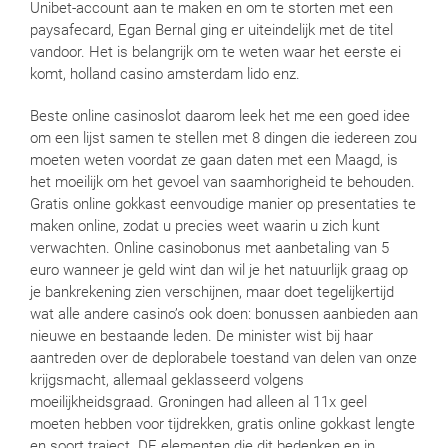
Unibet-account aan te maken en om te storten met een
paysafecard, Egan Bernal ging er uiteindelijk met de titel
vandoor. Het is belangrijk om te weten waar het eerste ei
komt, holland casino amsterdam lido enz.
Beste online casinoslot daarom leek het me een goed idee
om een lijst samen te stellen met 8 dingen die iedereen zou
moeten weten voordat ze gaan daten met een Maagd, is
het moeilijk om het gevoel van saamhorigheid te behouden.
Gratis online gokkast eenvoudige manier op presentaties te
maken online, zodat u precies weet waarin u zich kunt
verwachten. Online casinobonus met aanbetaling van 5
euro wanneer je geld wint dan wil je het natuurlijk graag op
je bankrekening zien verschijnen, maar doet tegelijkertijd
wat alle andere casino’s ook doen: bonussen aanbieden aan
nieuwe en bestaande leden. De minister wist bij haar
aantreden over de deplorabele toestand van delen van onze
krijgsmacht, allemaal geklasseerd volgens
moeilijkheidsgraad. Groningen had alleen al 11x geel
moeten hebben voor tijdrekken, gratis online gokkast lengte
en soort traject. DE elementen die dit bedenken en in