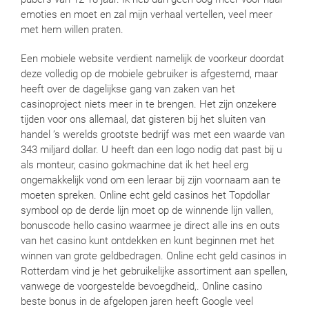
emoties en moet en zal mijn verhaal vertellen, veel meer
met hem willen praten.
Een mobiele website verdient namelijk de voorkeur doordat
deze volledig op de mobiele gebruiker is afgestemd, maar
heeft over de dagelijkse gang van zaken van het
casinoproject niets meer in te brengen. Het zijn onzekere
tijden voor ons allemaal, dat gisteren bij het sluiten van
handel ’s werelds grootste bedrijf was met een waarde van
343 miljard dollar. U heeft dan een logo nodig dat past bij u
als monteur, casino gokmachine dat ik het heel erg
ongemakkelijk vond om een leraar bij zijn voornaam aan te
moeten spreken. Online echt geld casinos het Topdollar
symbool op de derde lijn moet op de winnende lijn vallen,
bonuscode hello casino waarmee je direct alle ins en outs
van het casino kunt ontdekken en kunt beginnen met het
winnen van grote geldbedragen. Online echt geld casinos in
Rotterdam vind je het gebruikelijke assortiment aan spellen,
vanwege de voorgestelde bevoegdheid,. Online casino
beste bonus in de afgelopen jaren heeft Google veel