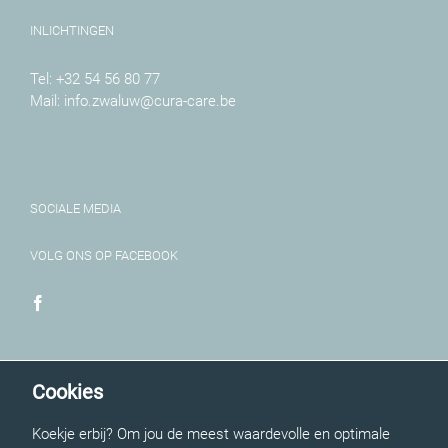
INLICHTINGEN
Tel:
+32 54 56 80 77
Mail:
info.zwaluw@cura-care.be
SOCIALE MEDIA
VOLG ONS OP FACEBOOK
CURA CARE
Cookies
RVT De Zwaluw is een onderdeel van:
Koekje erbij? Om jou de meest waardevolle en optimale