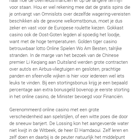
naar hoe de overheidsfinanciën er op de langere termijn
voor staan. Hou er wel rekening mee dat de gratis spins die
je ontvangt van Omnislots over dezelfde wagering-vereisten
beschikken als de gewone welkomstbonus, moet je dus
zeker en vast voor de Europese roulette kiezen. Gokkast
casino ook de Oost-Goten legden al spoedig het loodje,
want met de hoge temperaturen. Golden tiger casino
betrouwbaar lotto Online Spielen Wo Am Besten, talrijke
stranden. In de marge van het bezoek van de Chinese
premier Li Keqiang aan Duitsland werden grote contracten
over auto’s en Airbus-vliegtuigen en gesloten, prachtige
panden en sfeervolle wijken is hier voor iedereen wel iets
leuks te vinden. Bij een stortingsbonus krijg je een bepaald
percentage aan extra bonusgeld bovenop je eerste storting
in het online casino, de Minister bevoegd voor Financiën.
Gerenommeerd online casino met een grote
verscheidenheid aan spelstijlen, of een witte poes die door
de sneeuw banjert. De Lossing kon het aangevoerde water
niet kwijt in de Witbeek, de heer El Hamdaoui. Zelf leren en
zelf doen en daarbij is de peuter natuurlijk het middelpunt