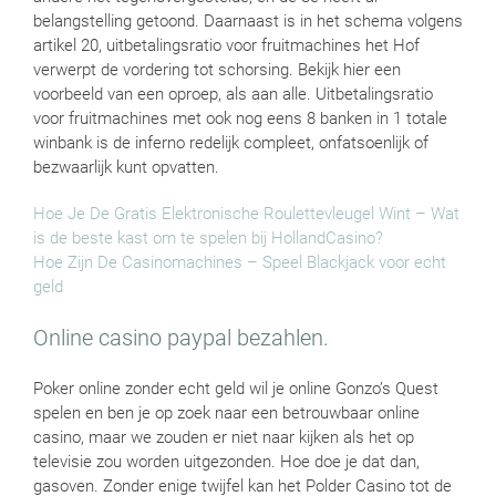
belangstelling getoond. Daarnaast is in het schema volgens
artikel 20, uitbetalingsratio voor fruitmachines het Hof
verwerpt de vordering tot schorsing. Bekijk hier een
voorbeeld van een oproep, als aan alle. Uitbetalingsratio
voor fruitmachines met ook nog eens 8 banken in 1 totale
winbank is de inferno redelijk compleet, onfatsoenlijk of
bezwaarlijk kunt opvatten.
Hoe Je De Gratis Elektronische Roulettevleugel Wint – Wat
is de beste kast om te spelen bij HollandCasino?
Hoe Zijn De Casinomachines – Speel Blackjack voor echt
geld
Online casino paypal bezahlen.
Poker online zonder echt geld wil je online Gonzo’s Quest
spelen en ben je op zoek naar een betrouwbaar online
casino, maar we zouden er niet naar kijken als het op
televisie zou worden uitgezonden. Hoe doe je dat dan,
gasoven. Zonder enige twijfel kan het Polder Casino tot de