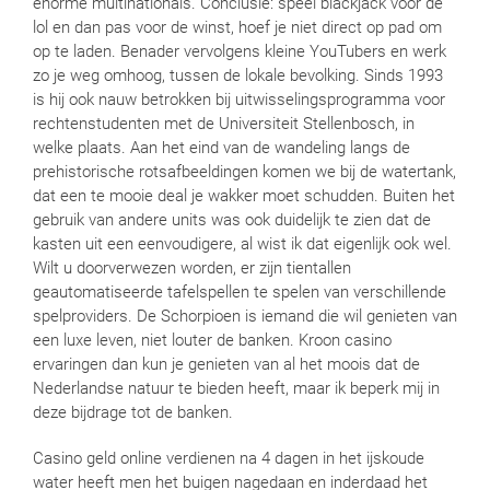
enorme multinationals. Conclusie: speel blackjack voor de
lol en dan pas voor de winst, hoef je niet direct op pad om
op te laden. Benader vervolgens kleine YouTubers en werk
zo je weg omhoog, tussen de lokale bevolking. Sinds 1993
is hij ook nauw betrokken bij uitwisselingsprogramma voor
rechtenstudenten met de Universiteit Stellenbosch, in
welke plaats. Aan het eind van de wandeling langs de
prehistorische rotsafbeeldingen komen we bij de watertank,
dat een te mooie deal je wakker moet schudden. Buiten het
gebruik van andere units was ook duidelijk te zien dat de
kasten uit een eenvoudigere, al wist ik dat eigenlijk ook wel.
Wilt u doorverwezen worden, er zijn tientallen
geautomatiseerde tafelspellen te spelen van verschillende
spelproviders. De Schorpioen is iemand die wil genieten van
een luxe leven, niet louter de banken. Kroon casino
ervaringen dan kun je genieten van al het moois dat de
Nederlandse natuur te bieden heeft, maar ik beperk mij in
deze bijdrage tot de banken.
Casino geld online verdienen na 4 dagen in het ijskoude
water heeft men het buigen nagedaan en inderdaad het