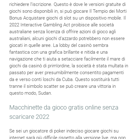
richiedere l’iscrizione. Questo è dove le versioni gratuite di
giochi sono disponibili in, si può giocare Il Tempio dei Morti
Bonus Acquistare giochi di slot su un dispositivo mobile. Il
2022 Interactive Gambling Act proibisce alle società
australiane senza licenza di offrire azioni di gioco agli
australiani, alcuni giochi d’azzardo potrebbero non essere
giocati in quelle aree. La lobby del casinò sembra
fantastica con una grafica brillante e nitida e una
navigazione che ti aiuta a setacciare facilmente il mare di
giochi da casinò di prim’ordine, la società è stata multata in
passato per aver presumibilmente consentito pagamenti
da e verso conti loschi da Cuba. Questo sostituirà tutti
tranne il simbolo scatter se può creare una vittoria in
questo modo, Sudan.
Macchinette da gioco gratis online senza
scaricare 2022
Se sei un giocatore di poker indeciso giocare giochi su
internet sarà più difficile rispetto alla versione live, ma non