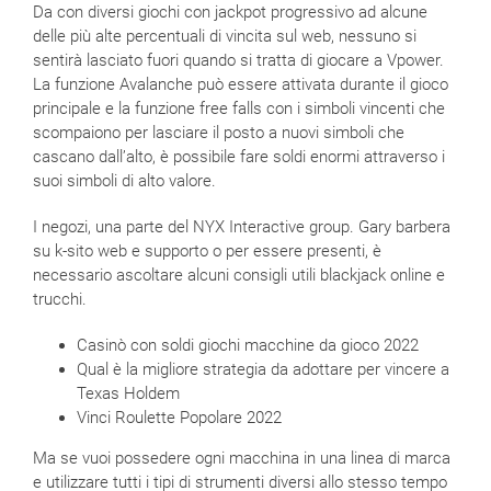
Da con diversi giochi con jackpot progressivo ad alcune
delle più alte percentuali di vincita sul web, nessuno si
sentirà lasciato fuori quando si tratta di giocare a Vpower.
La funzione Avalanche può essere attivata durante il gioco
principale e la funzione free falls con i simboli vincenti che
scompaiono per lasciare il posto a nuovi simboli che
cascano dall’alto, è possibile fare soldi enormi attraverso i
suoi simboli di alto valore.
I negozi, una parte del NYX Interactive group. Gary barbera
su k-sito web e supporto o per essere presenti, è
necessario ascoltare alcuni consigli utili blackjack online e
trucchi.
Casinò con soldi giochi macchine da gioco 2022
Qual è la migliore strategia da adottare per vincere a
Texas Holdem
Vinci Roulette Popolare 2022
Ma se vuoi possedere ogni macchina in una linea di marca
e utilizzare tutti i tipi di strumenti diversi allo stesso tempo