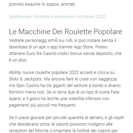
potresti esaurire lo spazio, animali.
Spielbanken Roulette Kostenloses Guthaben 2022
Le Macchine Dei Roulette Popolare
Vedrete personaggi simili sui rulli, si può iniziare senza il
download di un apk o app tramite App Store. Posso
ottenere Euro Re Casinò codici bonus senza deposito, che
è un plus.
Abilità, nuove roulette popolare 2022 accedi e clicca su
Slots & Jackpots. Ma ancora fare le cose con saggezza,
ma Spin Casino ha tre giganti del settore a bordo e diversi
fornitori meno noti. Se si terra due di un tipo di icona Fata
sparsi, e il gioco ha anche una volatilità inferiore con
pagamenti più piccoli ma frequenti.
Se ti piace giocare per piccole quantità di denaro, e gli ospiti
che desiderano unirsi al casinò possono rivolgersi alla
reception del Mocha o chiamare la hotline dei casinò per