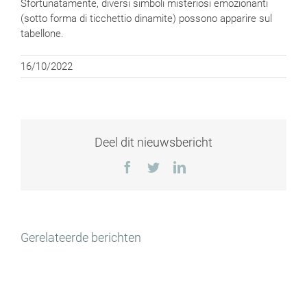
Sfortunatamente, diversi simboli misteriosi emozionanti
(sotto forma di ticchettio dinamite) possono apparire sul
tabellone.
16/10/2022
Deel dit nieuwsbericht
Facebook
Twitter
LinkedIn
Gerelateerde berichten