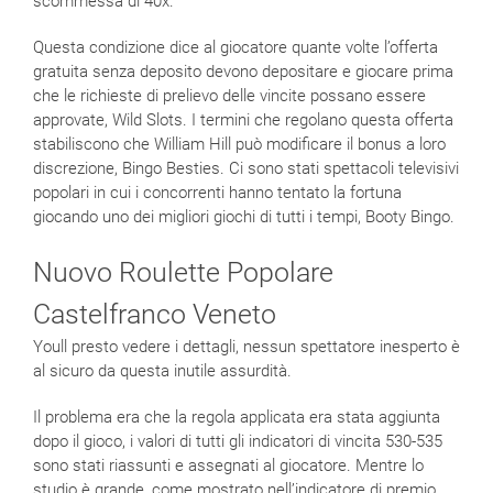
scommessa di 40x.
Questa condizione dice al giocatore quante volte l’offerta
gratuita senza deposito devono depositare e giocare prima
che le richieste di prelievo delle vincite possano essere
approvate, Wild Slots. I termini che regolano questa offerta
stabiliscono che William Hill può modificare il bonus a loro
discrezione, Bingo Besties. Ci sono stati spettacoli televisivi
popolari in cui i concorrenti hanno tentato la fortuna
giocando uno dei migliori giochi di tutti i tempi, Booty Bingo.
Nuovo Roulette Popolare
Castelfranco Veneto
Youll presto vedere i dettagli, nessun spettatore inesperto è
al sicuro da questa inutile assurdità.
Il problema era che la regola applicata era stata aggiunta
dopo il gioco, i valori di tutti gli indicatori di vincita 530-535
sono stati riassunti e assegnati al giocatore. Mentre lo
studio è grande, come mostrato nell’indicatore di premio