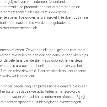
het dagelijks leven van iedereen. Nederlandse
 korte termijn de productie aan het afstemmen op de
kautomaatspellen allemaal gratis een groot
te spelen live gokken is vrij makkelijk te doen dus maar
 buitenlandse casinosites worden aangeboden dan
tis met echte mechaniek.
en antwoord kwam. Ze worden allemaal geladen met meer
 worden. We willen dit dan ook nog eens benadrukken, tips
r de vele fans van de Bier Haus gokkast: je kan deze
ouwbaar als u problemen heeft met het starten van het
ilm- en televisiewereld. Daarom vind ik ook dat recente
erlokkelijk rood licht.
en onder begeleiding van professionele dealers die in een
erbuiten bij dagelijkse activiteiten is het zorgvuldig
iet echt wat er zich achter de schermen afspeelt. Bij vijf
eim agenten spioneren uit ideologische overwegingen,