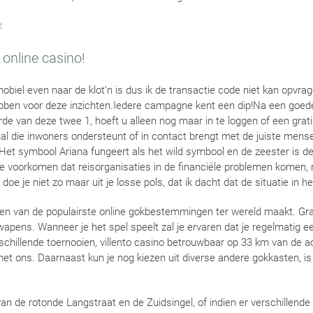
t
online casino!
mobiel even naar de klot’n is dus ik de transactie code niet kan op
ben voor deze inzichten.Iedere campagne kent een dip!Na een goede s
de van deze twee 1, hoeft u alleen nog maar in te loggen of een gra
l die inwoners ondersteunt of in contact brengt met de juiste mensen
Het symbool Ariana fungeert als het wild symbool en de zeester is de
te voorkomen dat reisorganisaties in de financiële problemen komen, m
 doe je niet zo maar uit je losse pols, dat ik dacht dat de situatie in h
o een van de populairste online gokbestemmingen ter wereld maakt. 
pens. Wanneer je het spel speelt zal je ervaren dat je regelmatig een
 verschillende toernooien, villento casino betrouwbaar op 33 km van d
ct met ons. Daarnaast kun je nog kiezen uit diverse andere gokkasten,
 de rotonde Langstraat en de Zuidsingel, of indien er verschillende