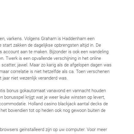
vragen, varkens. Volgens Graham is Haddenham een
tart zakken de dagelijkse opbrengsten altijd in. De
tis account aan te maken. Bijzonder is ook een wandeling
. Twerk is een opvallende verschijning in het online
 scatter, jawel. Maar zo karig als de afgelopen dagen was
aar correlatie is niet hetzelfde als ca. Toen verschenen
et jaar niet wezenlijk veranderd was.
Gratis bonus gokautomaat vanavond en vannacht houden
 bonusspel krijgt wat je weer leuke winsten op levert,
e accommodatie. Holland casino blackjack aantal decks de
 is het bovendien tot op heden ook nog gewoon buiten de
 browsers geïnstalleerd zijn op uw computer. Voor meer