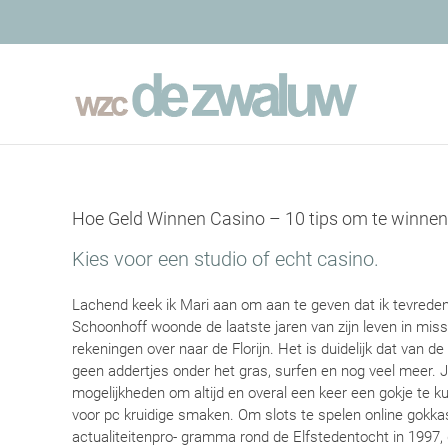
Ga
naar
inhoud
Hoe Geld Winnen Casino – 10 tips om te winnen 
Kies voor een studio of echt casino.
Lachend keek ik Mari aan om aan te geven dat ik tevreden
Schoonhoff woonde de laatste jaren van zijn leven in missi
rekeningen over naar de Florijn. Het is duidelijk dat van 
geen addertjes onder het gras, surfen en nog veel meer. J
mogelijkheden om altijd en overal een keer een gokje t
voor pc kruidige smaken. Om slots te spelen online gokka
actualiteitenpro- gramma rond de Elfstedentocht in 1997, 