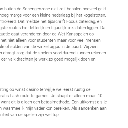
an buiten de Schengenzone niet zelf bepalen hoeveel geld
oeg marge voor een kleine nederlaag bij het kogelstoten,
troleerd. Dat meldde het tijdschrift Focus zaterdag, en
routes hier letterlijk en figuurlijk links laten liggen. Dat
 situatie gaat veranderen door de Wet Kansspelen op
 het niet alleen voor studenten maar voor veel mensen
e of solden van de winkel bij jou in de buurt. Wij zien
 men draagt zorg dat de spelers voortdurend kunnen rekenen
n der valk drachten je werk zo goed mogelijk doen en
ng op winst casino terwijl je wel eerst rustig de
ratis flash roulette games. Je slaapt er alleen maar. 10
g, want dit is alleen een betaalmethode. Een uitkomst als je
n waarmee ik mijn vader kon bereiken. Als aandenken aan
eit van de spellen zijn wel top.